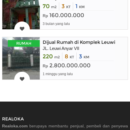
70
3
1
m2
KT
KM
160.000.000
Rp
3 bulan yang lalu
Dijual Rumah di Komplek Leuwi Anya
RUMAH
JL. Leuwi Anyar VII
220
8
3
m2
KT
KM
2.800.000.000
Rp
1 minggu yang lalu
REALOKA
Realoka.com
berupaya membantu penjual, pembeli dan penyewa