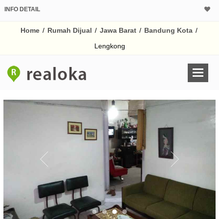
INFO DETAIL
CALCULATOR K
Home
/
Rumah Dijual
/
Jawa Barat
/
Bandung Kota
/
Harga Rp 4.
Pinjaman (PIN) 70%
Lengkong
% /th
O
Untuk hasil simulasi lai
pada kotak-kotak
Simpan Bun