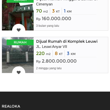
Cimenyan
70
3
1
m2
KT
KM
160.000.000
Rp
3 bulan yang lalu
Dijual Rumah di Komplek Leuwi Anya
RUMAH
JL. Leuwi Anyar VII
220
8
3
m2
KT
KM
2.800.000.000
Rp
2 minggu yang lalu
REALOKA