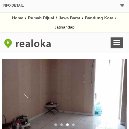
INFO DETAIL
CALCULATOR K
Home
/
Rumah Dijual
/
Jawa Barat
/
Bandung Kota
/
Harga Rp 6
Pinjaman (PIN) 70
Jatihandap
% /th
O
Untuk hasil simulasi lai
pada kotak-kotak
Simpan Bun