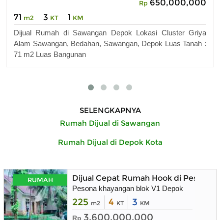
650,000,000
Rp
71
3
1
m2
KT
KM
Dijual Rumah di Sawangan Depok Lokasi Cluster Griya
Alam Sawangan, Bedahan, Sawangan, Depok Luas Tanah :
71 m2 Luas Bangunan
SELENGKAPNYA
Rumah Dijual di Sawangan
Rumah Dijual di Depok Kota
Dijual Cepat Rumah Hook di Pesona 
RUMAH
Pesona khayangan blok V1 Depok
225
4
3
m2
KT
KM
3.600.000.000
Rp