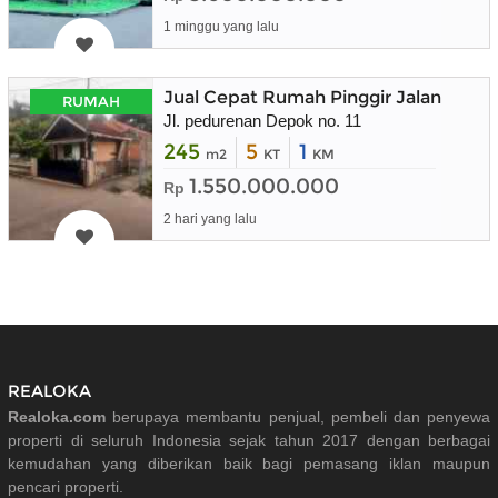
1 minggu yang lalu
Jual Cepat Rumah Pinggir Jalan
RUMAH
Jl. pedurenan Depok no. 11
245
5
1
m2
KT
KM
1.550.000.000
Rp
2 hari yang lalu
REALOKA
Realoka.com
berupaya membantu penjual, pembeli dan penyewa
properti di seluruh Indonesia sejak tahun 2017 dengan berbagai
kemudahan yang diberikan baik bagi pemasang iklan maupun
pencari properti.