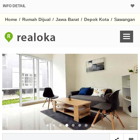
INFO DETAIL
CALCULATOR K
Home
/
Rumah Dijual
/
Jawa Barat
/
Depok Kota
/
Sawangan
Harga Rp 7
Pinjaman (PIN) 70
% /th
O
Untuk hasil simulasi lai
pada kotak-kotak
Simpan Bun