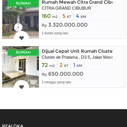
Rumah Mewah Citra Grand Cibubur J
RUMAH
CITRA GRAND CIBUBUR
160
5
4
m2
KT
KM
3.320.000.000
Rp
1 bulan yang lalu
Dijual Cepat Unit Rumah Cluster De 
RUMAH
Cluster de Pratama , D3 5, Jalan Mess AL Ja
72
2
1
m2
KT
KM
650.000.000
Rp
1 minggu yang lalu
REALOKA