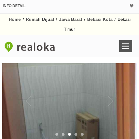
INFO DETAIL
CALCULATOR K
Home
/
Rumah Dijual
/
Jawa Barat
/
Bekasi Kota
/
Bekasi
Harga Rp 1.
Pinjaman (PIN) 70
Timur
% /th
O
Untuk hasil simulasi lai
pada kotak-kotak
Simpan Bun