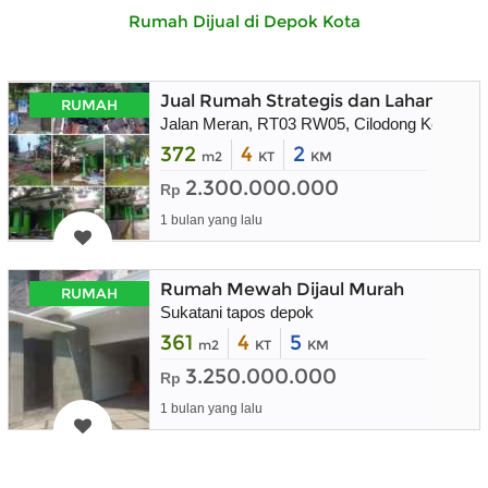
Rumah Dijual di Depok Kota
Jual Rumah Strategis dan Lahan Masi
RUMAH
Jalan Meran, RT03 RW05, Cilodong Kel. , Cil
372
4
2
m2
KT
KM
2.300.000.000
Rp
1 bulan yang lalu
Rumah Mewah Dijaul Murah
RUMAH
Sukatani tapos depok
361
4
5
m2
KT
KM
3.250.000.000
Rp
1 bulan yang lalu