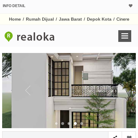
INFO DETAIL
CALCULATOR K
Home
/
Rumah Dijual
/
Jawa Barat
/
Depok Kota
/
Cinere
Harga Rp 2.
Pinjaman (PIN) 70%
% /th
O
Untuk hasil simulasi lai
pada kotak-kotak
Simpan Bun