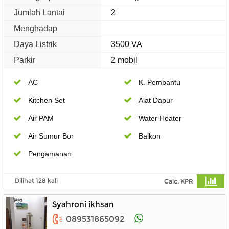
Jumlah Lantai
2
Menghadap
Daya Listrik
3500 VA
Parkir
2 mobil
AC
K. Pembantu
Kitchen Set
Alat Dapur
Air PAM
Water Heater
Air Sumur Bor
Balkon
Pengamanan
Dilihat 128 kali
Calc. KPR
Syahroni ikhsan
089531865092