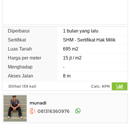
Diperbarui
1 bulan yang lalu
Sertifikat
SHM - Sertifikat Hak Milik
Luas Tanah
695 m2
Harga per meter
15 jt / m2
Menghadap
-
Akses Jalan
8 m
Dilihat 139 kali
Calc. KPR
munadi
081316360976