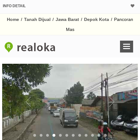
INFO DETAIL
CALCULATOR K
Home
/
Tanah Dijual
/
Jawa Barat
/
Depok Kota
/
Pancoran
Harga
Pinjaman (PIN) 70%
Mas
% /th
O
Untuk hasil simulasi lai
pada kotak-kotak
Simpan Bun