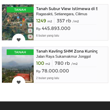
Tanah Subur View Istimewa di Setian
TANAH
Ragasakti, Setianegara, Cilimus
1249
357 rb
m2
/m2
445.893.000
Rp
6 bulan yang lalu
Tanah Kavling SHM Zona Kuning Bisa 
TANAH
Jalan Raya Sukamakmur Jonggol
100
780 rb
m2
/m2
78.000.000
Rp
2 bulan yang lalu