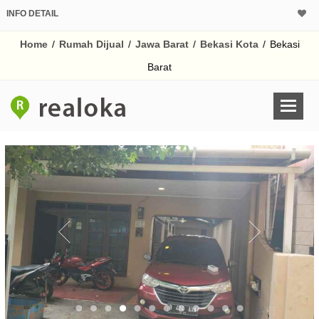
INFO DETAIL
CALCULATOR K
Home
/
Rumah Dijual
/
Jawa Barat
/
Bekasi Kota
/
Bekasi
Harga Rp 1.
Pinjaman (PIN) 70
Barat
% /th
O
Untuk hasil simulasi lai
pada kotak-kotak
Simpan Bun