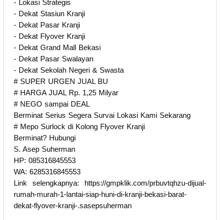
- Lokasi Strategis
- Dekat Stasiun Kranji
- Dekat Pasar Kranji
- Dekat Flyover Kranji
- Dekat Grand Mall Bekasi
- Dekat Pasar Swalayan
- Dekat Sekolah Negeri & Swasta
# SUPER URGEN JUAL BU
# HARGA JUAL Rp. 1,25 Milyar
# NEGO sampai DEAL
Berminat Serius Segera Survai Lokasi Kami Sekarang
# Mepo Surlock di Kolong Flyover Kranji
Berminat? Hubungi
S. Asep Suherman
HP: 085316845553
WA: 6285316845553
Link selengkapnya: https://gmpklik.com/prbuvtqhzu-dijual-
rumah-murah-1-lantai-siap-huni-di-kranji-bekasi-barat-
dekat-flyover-kranji-.sasepsuherman