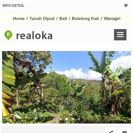
INFO DETAIL
CALCULATOR K
Home
/
Tanah Dijual
/
Bali
/
Buleleng Kab
/
Wanagiri
Harga
Pinjaman (PIN) 70
% /th
O
Untuk hasil simulasi lai
pada kotak-kotak
Simpan Bun