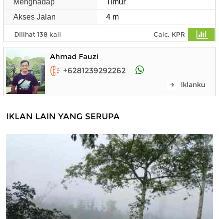
Menghadap
Timur
Akses Jalan
4 m
Dilihat 138 kali
Calc. KPR
Ahmad Fauzi
+6281239292262
Iklanku
IKLAN LAIN YANG SERUPA