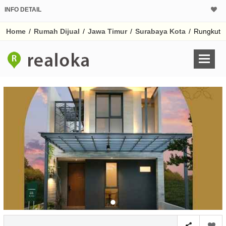
INFO DETAIL
CALCULATOR K
Home
/
Rumah Dijual
/
Jawa Timur
/
Surabaya Kota
/
Rungkut
Harga Rp 1.
Pinjaman (PIN) 70
% /th
O
Untuk hasil simulasi lai
pada kotak-kotak
Simpan Bun