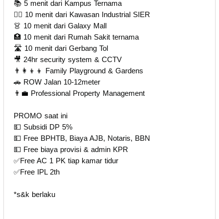
📚 5 menit dari Kampus Ternama
👷‍♀ 10 menit dari Kawasan Industrial SIER
👗 10 menit dari Galaxy Mall
🏥 10 menit dari Rumah Sakit ternama
🛣️ 10 menit dari Gerbang Tol
🎥 24hr security system & CCTV
👨‍👩‍👦‍👦 Family Playground & Gardens
🚗 ROW Jalan 10-12meter
👨‍💼 Professional Property Management
PROMO saat ini
💵 Subsidi DP 5%
💵 Free BPHTB, Biaya AJB, Notaris, BBN
💵 Free biaya provisi & admin KPR
✅Free AC 1 PK tiap kamar tidur
✅Free IPL 2th
*s&k berlaku