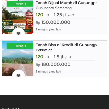
Tanah Dijual Murah di Gunungpati Ko
TANAH
Gunungpati Semarang
120
1.25 jt
m2
/m2
150.000.000
Rp
1 minggu yang lalu
Tanah Bisa di Kredit di Gunungpati K
TANAH
Pakintelan
120
1.5 jt
m2
/m2
180.000.000
Rp
1 minggu yang lalu