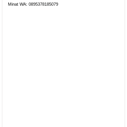
Minat WA: 0895378185079