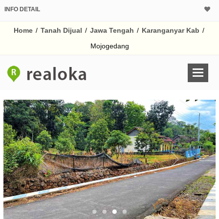
INFO DETAIL
CALCULATOR K
Home
/
Tanah Dijual
/
Jawa Tengah
/
Karanganyar Kab
/
Harga
Pinjaman (PIN) 70
Mojogedang
% /th
O
Untuk hasil simulasi lai
pada kotak-kotak
Simpan Bun