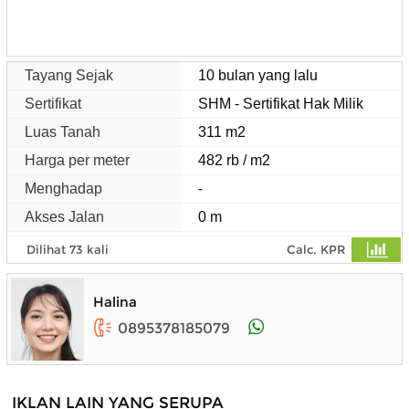
Tayang Sejak
10 bulan yang lalu
Sertifikat
SHM - Sertifikat Hak Milik
Luas Tanah
311 m2
Harga per meter
482 rb / m2
Menghadap
-
Akses Jalan
0 m
Dilihat 73 kali
Calc. KPR
Halina
0895378185079
IKLAN LAIN YANG SERUPA