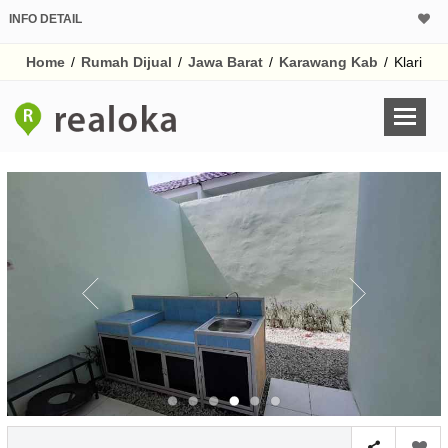
INFO DETAIL
CALCULATOR K
Home
/
Rumah Dijual
/
Jawa Barat
/
Karawang Kab
/
Klari
Harga Rp 1
Pinjaman (PIN) 70
% /th
O
Untuk hasil simulasi lai
pada kotak-kotak
Simpan Bun