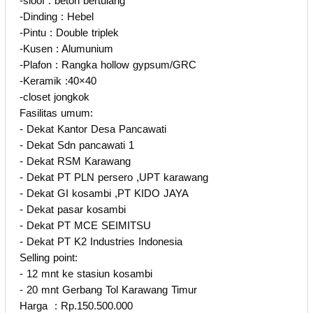
-sloof : beton bertulang
-Dinding : Hebel
-Pintu : Double triplek
-Kusen : Alumunium
-Plafon : Rangka hollow gypsum/GRC
-Keramik :40×40
-closet jongkok
Fasilitas umum:
- Dekat Kantor Desa Pancawati
- Dekat Sdn pancawati 1
- Dekat RSM Karawang
- Dekat PT PLN persero ,UPT karawang
- Dekat GI kosambi ,PT KIDO JAYA
- Dekat pasar kosambi
- Dekat PT MCE SEIMITSU
- Dekat PT K2 Industries Indonesia
Selling point:
- 12 mnt ke stasiun kosambi
- 20 mnt Gerbang Tol Karawang Timur
Harga : Rp.150.500.000