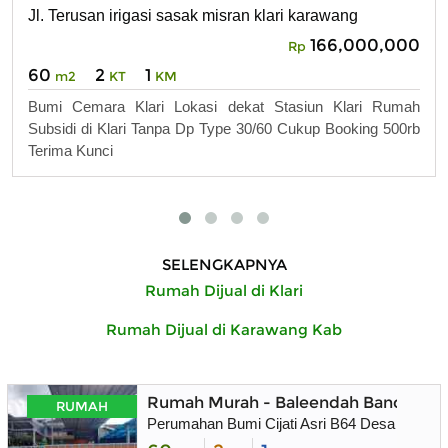
Jl. Terusan irigasi sasak misran klari karawang
166,000,000
Rp
60
2
1
m2
KT
KM
Bumi Cemara Klari Lokasi dekat Stasiun Klari Rumah
Subsidi di Klari Tanpa Dp Type 30/60 Cukup Booking 500rb
Terima Kunci
SELENGKAPNYA
Rumah Dijual di Klari
Rumah Dijual di Karawang Kab
Rumah Murah - Baleendah Bandung
RUMAH
Perumahan Bumi Cijati Asri B64 Desa Warga