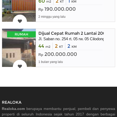
60
2
1
m2
KT
KM
190.000.000
Rp
2 minggu yang lalu
Dijual Cepat Rumah 2 Lantai 200 juta
RUMAH
Jl. Saban no. 254 rt. 05 rw. 05 Cilodong Depok
44
2
2
m2
KT
KM
200.000.000
Rp
1 bulan yang lalu
REALOKA
Realoka.com
berupaya membantu penjual, pembeli dan penyewa
properti di seluruh Indonesia sejak tahun 2017 dengan berbagai