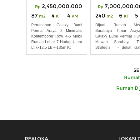
2,450,000,000
7,000,000,0
Rp
Rp
87
4
4
240
6
5
m2
KT
KM
m2
KT
Perumahan Galaxy Bumi
Dijual Rumah Me
Permai Araya 2 Minimalis
Surabaya Timur Aray
Kontemporer Row 4-5 Mobil
Galaxy Bumi Permai Hu
Rumah Lebar 7 Hadap Utara
Mewah Surabaya Ti
Lt 7x12,5 Lb +-135m Kt
Strategis : - dekat Ga
Mall,
SE
Rumah 
Rumah Dij
REALOKA
LOKASI 