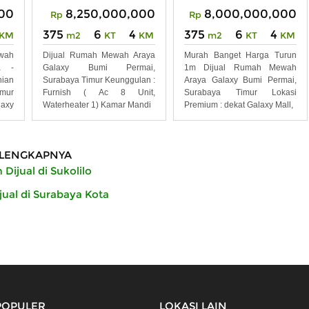
00
8,250,000,000
8,000,000,000
Rp
Rp
375
6
4
375
6
4
KM
m2
KT
KM
m2
KT
KM
wah
Dijual Rumah Mewah Araya
Murah Banget Harga Turun
a -
Galaxy Bumi Permai,
1m Dijual Rumah Mewah
nian
Surabaya Timur Keunggulan :
Araya Galaxy Bumi Permai,
mur
Furnish ( Ac 8 Unit,
Surabaya Timur Lokasi
laxy
Waterheater 1) Kamar Mandi
Premium : dekat Galaxy Mall,
LENGKAPNYA
Dijual di Sukolilo
ual di Surabaya Kota
POPULER
LOKASI LAIN