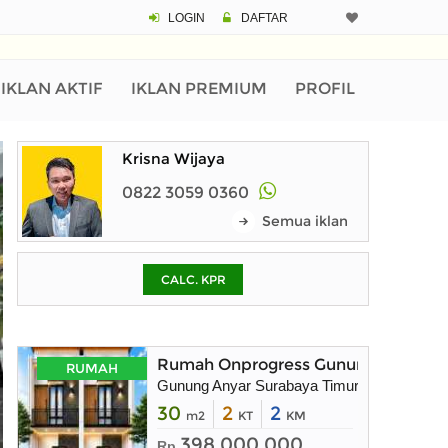
LOGIN
DAFTAR
CALCULATOR K
Harga Rp 3.
Pinjaman (PIN) 70%
IKLAN AKTIF
IKLAN PREMIUM
PROFIL
Krisna Wijaya
% /th
0822 3059 0360
Semua iklan
O
CALC. KPR
Untuk hasil simulasi lai
pada kotak-kotak
Simpan Bun
Rumah Onprogress Gunung Anyar Sur
RUMAH
Gunung Anyar Surabaya Timur
30
2
2
m2
KT
KM
398.000.000
Rp