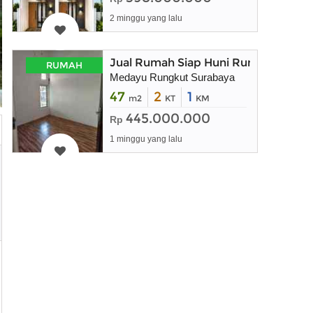
2 minggu yang lalu
Jual Rumah Siap Huni Rungkut Sura
RUMAH
Medayu Rungkut Surabaya
47
2
1
m2
KT
KM
445.000.000
Rp
1 minggu yang lalu