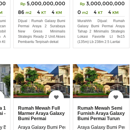
00
5,000,000,000
3,000,000,000
Rp
Rp
86
4
4
0
4
4
M
m2
KT
KM
m2
KT
KM
umi
Dijual : Rumah Galaxy Bumi
Murahhh Dijual: Rumah
can
Permai Araya 2 Surabaya
Galaxy Bumi Permai Araya
obil
New Gress Minimalis
Tahap 2 Minimalis Strategis
h A
Strategis Ready 2 Unit Akses
Lokasi Favorite Lt 9x15
m Kt
Pembantu Terpisah dekat
(135m) Lb 238m 2.5 Lantai
a 1
Rumah Mewah Full
Rumah Mewah Semi
i -
Marmer Araya Galaxy
Furnish Araya Galaxy
Bumi Permai
Bumi Permai Turun
Surabaya Timur
Harga 1M
xy Bumi Permai
Araya Galaxy Bumi Permai
Araya Galaxy Bumi Perm