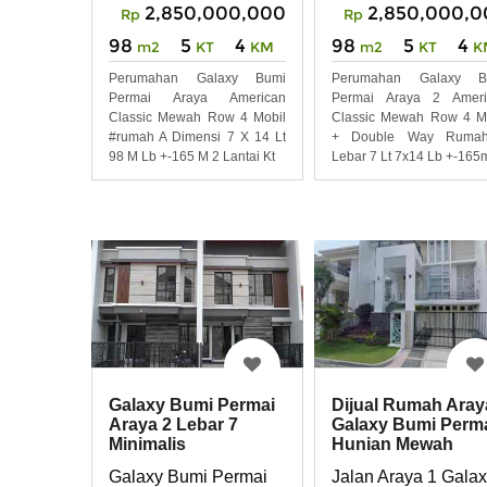
2,850,000,000
2,850,000,0
Rp
Rp
98
5
4
98
5
4
m2
KT
KM
m2
KT
K
Perumahan Galaxy Bumi
Perumahan Galaxy B
Permai Araya American
Permai Araya 2 Ameri
Classic Mewah Row 4 Mobil
Classic Mewah Row 4 M
#rumah A Dimensi 7 X 14 Lt
+ Double Way Ruma
98 M Lb +-165 M 2 Lantai Kt
Lebar 7 Lt 7x14 Lb +-165
Galaxy Bumi Permai
Dijual Rumah Aray
Araya 2 Lebar 7
Galaxy Bumi Perma
Minimalis
Hunian Mewah
Kontemporer Row 4-
Modern Surabaya
Galaxy Bumi Permai
Jalan Araya 1 Gala
5 mobil