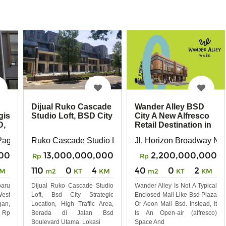
Dijual Ruko Cascade
Wander Alley BSD
gis
Studio Loft, BSD City
City A New Alfresco
D,
Retail Destination in
The Heart
agedangan, Kab. Tangerang, Banten
 Pagedangan, Tangerang
Ruko Cascade Studio Loft, BSD City, Tangerang
Jl. Horizon Broadway No
00
13,000,000,000
2,200,000,000
Rp
Rp
110
0
4
40
0
2
M
m2
KT
KM
m2
KT
KM
baru
Dijual Ruko Cascade Studio
Wander Alley Is Not A Typical
West
Loft, Bsd City Strategic
Enclosed Mall Like Bsd Plaza
an,
Location, High Traffic Area,
Or Aeon Mall Bsd. Instead, It
: Rp
Berada di Jalan Bsd
Is An Open-air (alfresco)
Boulevard Utama. Lokasi
Space And