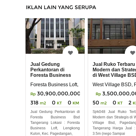
IKLAN LAIN YANG SERUPA
Jual Gedung
Jual Ruko Terbaru
Perkantoran di
Modern dan Strate
Foresta Business
di West Village BS
BSD Tangerang
Pagedangan
Foresta Business Loft, Lengkong Kulon, Kec. P
West Village BSD,
30,900,000,000
3,500,000,0
Rp
Rp
318
0
0
50
0
2
m2
KT
KM
m2
KT
K
Jual Gedung Perkantoran di
Sjrk048 Jual Ruko Ter
Foresta Business Bsd
Modern dan Strategis di 
Tangerang Lokasi : Foresta
Village Bsd, Pagedang
Business Loft, Lengkong
Tangerang Harga Jual 
Kulon, Kec. Pagedangan,
3.5m (nego Sampai