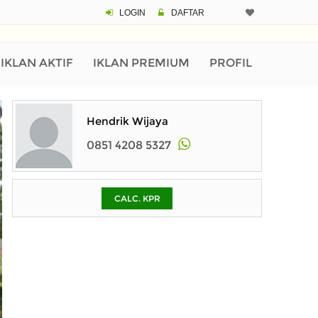
LOGIN
DAFTAR
CALCULATOR K
Harga Rp 3.
Pinjaman (PIN) 70%
IKLAN AKTIF
IKLAN PREMIUM
PROFIL
% /th
Hendrik Wijaya
0851 4208 5327
O
CALC. KPR
Untuk hasil simulasi lai
pada kotak-kotak
Simpan Bun