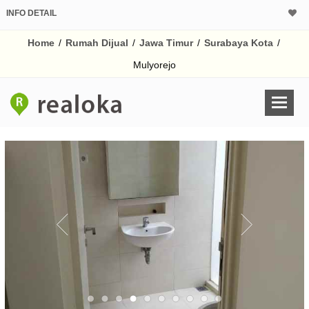
INFO DETAIL
CALCULATOR K
Home
/
Rumah Dijual
/
Jawa Timur
/
Surabaya Kota
/
Harga Rp 1.
Pinjaman (PIN) 70%
Mulyorejo
% /th
O
Untuk hasil simulasi lai
pada kotak-kotak
Simpan Bun