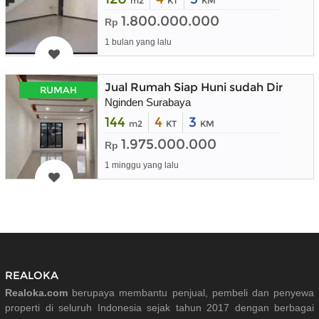
m2
KT
KM
1.800.000.000
Rp
1 bulan yang lalu
Jual Rumah Siap Huni sudah Direnova
RUMAH
Nginden Surabaya
144
4
3
m2
KT
KM
1.975.000.000
Rp
1 minggu yang lalu
REALOKA
Realoka.com
berupaya membantu penjual, pembeli dan penyewa
properti di seluruh Indonesia sejak tahun 2017 dengan berbagai