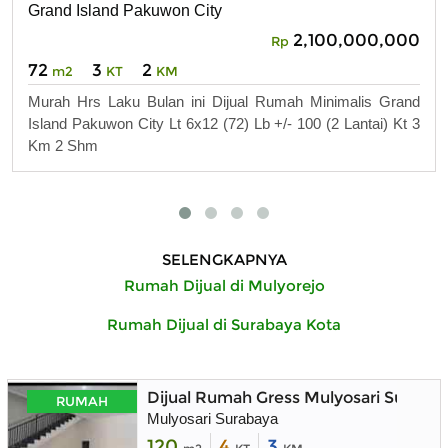
Grand Island Pakuwon City
2,100,000,000
Rp
72
3
2
m2
KT
KM
Murah Hrs Laku Bulan ini Dijual Rumah Minimalis Grand
Island Pakuwon City Lt 6x12 (72) Lb +/- 100 (2 Lantai) Kt 3
Km 2 Shm
SELENGKAPNYA
Rumah Dijual di Mulyorejo
Rumah Dijual di Surabaya Kota
Dijual Rumah Gress Mulyosari Suraba
RUMAH
Mulyosari Surabaya
120
4
3