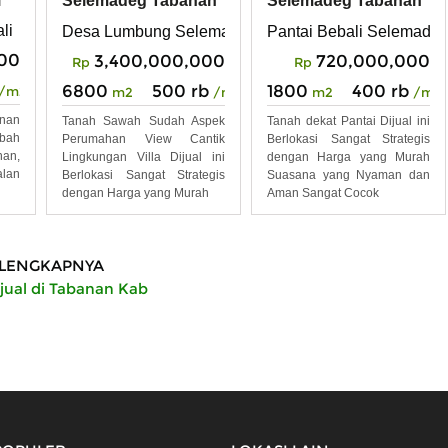
i
Selemadeg Tabanan
Selemadeg Tabanan
Bali
Bali
li
Desa Lumbung Selemadeg Tabanan Bali
Pantai Bebali Selemadeg
000
3,400,000,000
720,000,000
Rp
Rp
6800
500 rb
1800
400 rb
/m2
m2
/m2
m2
/m2
nan
Tanah Sawah Sudah Aspek
Tanah dekat Pantai Dijual ini
bah
Perumahan View Cantik
Berlokasi Sangat Strategis
nan,
Lingkungan Villa Dijual ini
dengan Harga yang Murah
lan
Berlokasi Sangat Strategis
Suasana yang Nyaman dan
dengan Harga yang Murah
Aman Sangat Cocok
LENGKAPNYA
jual di Tabanan Kab