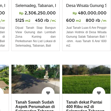
Selemadeg, Tabanan, Bali
Desa Wisata Gunung Sal
, Bali
2,306,250,000
480,000,000
000
Rp
Rp
5125
450 rb
600
800 rb
m2
/m2
m2
/m2
/m2
Dijual Tanah Siap Bangun
Jual Tanah Luas 6 Are Pinggir
iap
View Gunung dan Lembah
Jalan Hotmix di Desa Wisata
dan
Zona Kuning dan
Gunung Salak Tabanan Bali !
di
Perkebunan No Lsd Lokasi di
-shm. -luas Tanah 6 Are/ 600
ali
Selemadeg, Tabanan, Bali
m2.
itar
Tanah Sawah Sudah
Tanah dekat Pantai
Aspek Perumahan di
400 Ribu m2 di