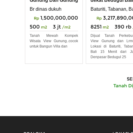
Gunung Dah Gunung
dekat Bedugul Bal
Br dinas dukuh
Baturiti, Tabanan, Ba
1,500,000,000
3,217,890,
Rp
Rp
500
3 jt
8251
390 rb
m2
/m2
m2
Tanah Mewah Kompek
Dijual Tanah Perkebu
Wisata View Gunung..cocok
View Gunung dan Lrm
untuk Bangun Villa dan
Lokasi di Baturiti, Taba
Bali 15 Menit dari Ja
Denpasar Bedugul 25
SE
Tanah Di