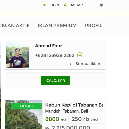
LOGIN
DAFTAR
CALCULATOR K
Harga
Pinjaman (PIN) 70%
IKLAN AKTIF
IKLAN PREMIUM
PROFIL
Ahmad Fauzi
% /th
+6281 23929 2262
Semua iklan
O
CALC. KPR
Untuk hasil simulasi lai
pada kotak-kotak
Simpan Bun
Kebun Kopi di Tabanan Bali hanya 20
TANAH
Mundeh, Tabanan, Bali
8860
250 rb
m2
/m2
2.215.000.000
Rp