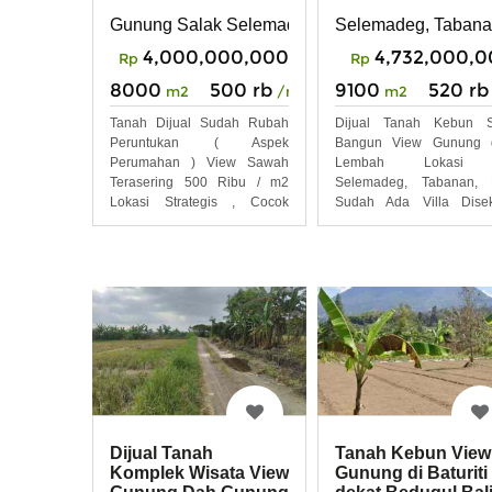
Bali
Gunung Salak Selemadeg Tabanan Bali
Selemadeg, Tabanan
4,000,000,000
4,732,000,
Rp
Rp
8000
500 rb
9100
520 rb
m2
/m2
m2
Tanah Dijual Sudah Rubah
Dijual Tanah Kebun S
Peruntukan ( Aspek
Bangun View Gunung 
Perumahan ) View Sawah
Lembah Lokasi 
Terasering 500 Ribu / m2
Selemadeg, Tabanan, B
Lokasi Strategis , Cocok
Sudah Ada Villa Disek
untuk
Tanah ini
Dijual Tanah
Tanah Kebun View
Komplek Wisata View
Gunung di Baturiti