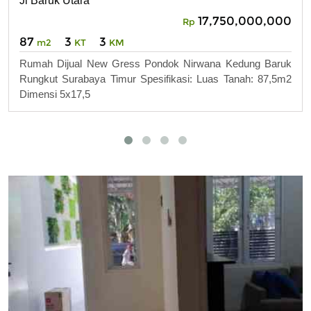
Jl Baruk Utara
17,750,000,000
Rp
87
3
3
m2
KT
KM
Rumah Dijual New Gress Pondok Nirwana Kedung Baruk
Rungkut Surabaya Timur Spesifikasi: Luas Tanah: 87,5m2
Dimensi 5x17,5