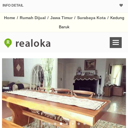
INFO DETAIL
CALCULATOR K
Home
/
Rumah Dijual
/
Jawa Timur
/
Surabaya Kota
/
Kedung
Harga Rp 3.
Pinjaman (PIN) 70%
Baruk
% /th
O
Untuk hasil simulasi lai
pada kotak-kotak
Simpan Bun