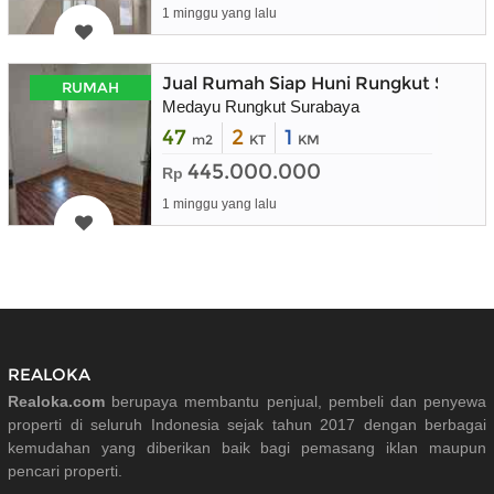
1 minggu yang lalu
Jual Rumah Siap Huni Rungkut Surab
RUMAH
Medayu Rungkut Surabaya
47
2
1
m2
KT
KM
445.000.000
Rp
1 minggu yang lalu
REALOKA
Realoka.com
berupaya membantu penjual, pembeli dan penyewa
properti di seluruh Indonesia sejak tahun 2017 dengan berbagai
kemudahan yang diberikan baik bagi pemasang iklan maupun
pencari properti.