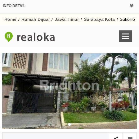
INFO DETAIL
CALCULATOR K
Home
/
Rumah Dijual
/
Jawa Timur
/
Surabaya Kota
/
Sukolilo
Harga Rp 4.
Pinjaman (PIN) 70%
% /th
O
Untuk hasil simulasi lai
pada kotak-kotak
Simpan Bun