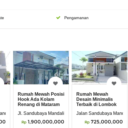
te
Pengamanan
Rumah Mewah Posisi
Rumah Mewah
Hook Ada Kolam
Desain Minimalis
Renang di Mataram
Terbaik di Lombok
Kota
Jl. Sandubaya Mandalika, Perumahan Phoenix Resid
ndalika, Bertais Kota Mataram
Jalan Sandubaya Mandali
1,900,000,000
00
725,000,000
Rp
Rp