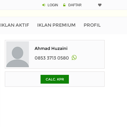
LOGIN
DAFTAR
CALCULATOR K
Harga Rp 4
Pinjaman (PIN) 70
IKLAN AKTIF
IKLAN PREMIUM
PROFIL
% /th
Ahmad Huzaini
0853 3713 0580
O
CALC. KPR
Untuk hasil simulasi lai
pada kotak-kotak
Simpan Bun