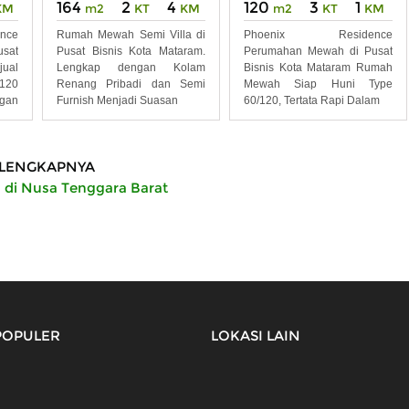
164
2
4
120
3
1
m2
KT
KM
KM
m2
KT
KM
Rumah Mewah Semi Villa di
nce
Phoenix Residence
Pusat Bisnis Kota Mataram.
sat
Perumahan Mewah di Pusat
Lengkap dengan Kolam
jual
Bisnis Kota Mataram Rumah
Renang Pribadi dan Semi
120
Mewah Siap Huni Type
Furnish Menjadi Suasan
gan
60/120, Tertata Rapi Dalam
LENGKAPNYA
 di Nusa Tenggara Barat
POPULER
LOKASI LAIN