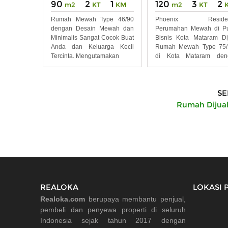
90
2
1
120
3
2
m2
KT
KM
m2
KT
Rumah Mewah Type 46/90
Phoenix Reside
dengan Desain Mewah dan
Perumahan Mewah di Pu
Minimalis Sangat Cocok Buat
Bisnis Kota Mataram Di
Anda dan Keluarga Kecil
Rumah Mewah Type 75/
Tercinta. Mengutamakan
di Kota Mataram den
Bahan
SE
Rumah Dijual
REALOKA
LOKASI 
Realoka.com
berupaya membantu penjual,
pembeli dan penyewa properti di seluruh
Indonesia sejak tahun 2017 dengan