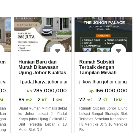
lam
Hunian Baru dan
Rumah Subsidi
Murah Dikawasan
Terbaik dengan
Ujung Johor Kualitas
Tampilan Mewah
Mewah
dekat Kawasan
karya ujung johor namorambe
jl padat karya johor ujung
jl kowilhan johor ujung
Medan Johor
00
285,000,000
166,000,000
Rp
Rp
84
2
1
72
2
1
M
m2
KT
KM
m2
KT
KM
san
Dijual Rumah Minimalis dekat
Rumah Subsidi Johor Ujung
kan
ke Johor Lokasi Jl. Padat
Lokasi Sangat Strategis Stok
ngan
Karya-johor Ujung Ekslusif 17
Terbatas Sebelum Kehabisan
ang
Unit Tersedia Lebar 7 13
! 8 Menit ke Jcity 10 Menit ke
ang
Meter Blok D-5
Rs