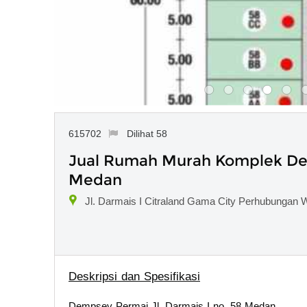
615702
Dilihat 58
Jual Rumah Murah Komplek Dem
Medan
Jl. Darmais I Citraland Gama City Perhubungan 
Deskripsi dan Spesifikasi
Dempsey Permai Jl. Darmais I no. 58 Medan