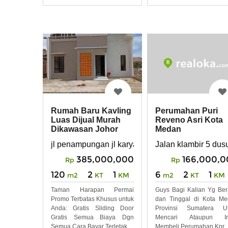
Nyaman,
Perumahan Puri
Rumah Baru Kavling
Reveno Asri Kota
Luas Dijual Murah
Medan
Dikawasan Johor
Ujung Karya Jaya
Jalan klambir 5 du
jl penampungan jl karya ujung johor namorambe
166,000,0
385,000,000
Rp
Rp
6
2
1
120
2
1
m2
KT
KM
m2
KT
KM
Guys Bagi Kalian Yg Be
Taman Harapan Permai
dan Tinggal di Kota M
Promo Terbatas Khusus untuk
Provinsi Sumatera Ut
Anda: Gratis Sliding Door
Mencari Ataupun In
Gratis Semua Biaya Dgn
Membeli Perumahan Kpr
Semua Cara Bayar Terletak