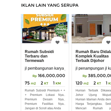
IKLAN LAIN YANG SERUPA
Rumah Subsidi
Rumah Baru Dida
Terbaru dan
Komplek Kualitas
Termewah
Terbaik Dijohor
Dikawasan Johor
Ujung
jl pembangunan karya jaya ujung johor
jl penampungan jl 
Ujung
166,000,000
385,000,0
Rp
Rp
75
2
1
120
2
1
m2
KT
KM
m2
KT
K
Rumah Subsidi Premium + +
Hunian Terbaik Dikawa
+ Premium Lokasi Nya..
Johor Ujung Wujud
Premium Desain Nya..
Hunian Idaman Anda de
Premium Fasilitas Nya..
Harga Terjangkau. Sed
Jangan di Scroll atau Anda
Mencari Rumah y