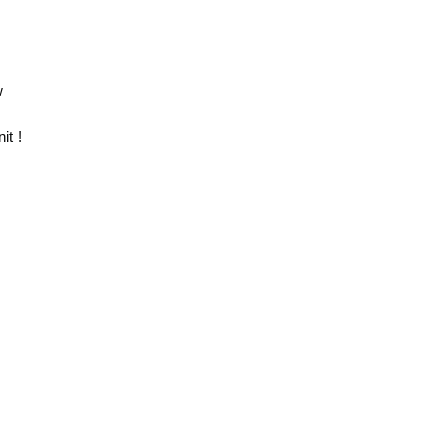
w
it !