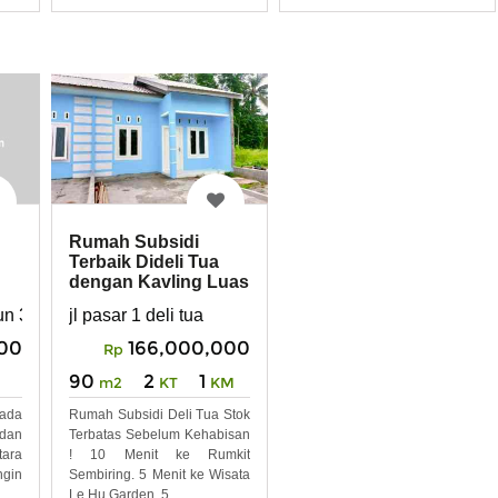
Rumah Subsidi
Terbaik Dideli Tua
dengan Kavling Luas
sun 3 kecamatan hamparan perak kabupaten deli serdang provin
jl pasar 1 deli tua
00
166,000,000
Rp
90
2
1
m2
KT
KM
rada
Rumah Subsidi Deli Tua Stok
edan
Terbatas Sebelum Kehabisan
ara
! 10 Menit ke Rumkit
gin
Sembiring. 5 Menit ke Wisata
Le Hu Garden. 5