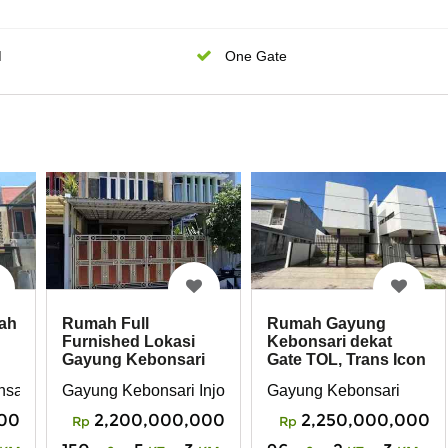
M
One Gate
ah
Rumah Full
Rumah Gayung
Furnished Lokasi
Kebonsari dekat
Gayung Kebonsari
Gate TOL, Trans Icon
es
Injoko Surabaya
Mall, Polda
abaya
sari
Gayung Kebonsari Injoko
Gayung Kebonsari
Selatan
00
2,200,000,000
2,250,000,000
Rp
Rp