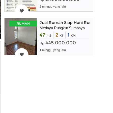
2 minggu yang lalu
Jual Rumah Siap Huni Rungkut Sura
RUMAH
Medayu Rungkut Surabaya
47
2
1
m2
KT
KM
445.000.000
Rp
1 minggu yang lalu