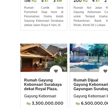
136
5
3
200
4
2
m2
KT
KM
m2
KT
Rumah Cantik Semi
Rumah Nol Jalan R
Furnished Siap Huni di
Gayung Kebonsari Co
Perumahan Graha Indah
untuk Tempat Usah
Gayung Kebonsari Surabaya
Perkantoran, Bank, Ka
(dekat Jalan Raya A Yani, Al
Resto, Klinik Dll ) Lokasi
Rumah Gayung
Rumah Dijual
Kebonsari Surabaya
Gayung Kebonsari
dekat Royal Plaza,
Gayungan Suraba
Ubhara A Yani, Waru
Selatan
Gayung Kebonsari
Gayung Kebonsari I
3,300,000,000
6,500,000,0
Rp
Rp