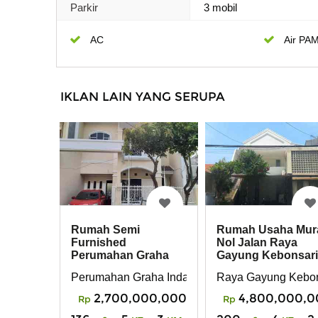
Parkir
3 mobil
AC
Air PA
IKLAN LAIN YANG SERUPA
Rumah Semi
Rumah Usaha Mur
Furnished
Nol Jalan Raya
Perumahan Graha
Gayung Kebonsari
Indah Gayung
dekat Polda, Dink
Perumahan Graha Indah Gayung Kebonsari Sur
Raya Gayung Kebon
Kebonsari Surabaya
2,700,000,000
4,800,000,0
Rp
Rp