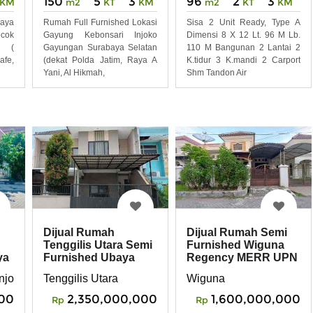
150
5
3
96
2
3
KM
m2
KT
KM
m2
KT
KM
aya
Rumah Full Furnished Lokasi
Sisa 2 Unit Ready, Type A
cok
Gayung Kebonsari Injoko
Dimensi 8 X 12 Lt. 96 M Lb.
a (
Gayungan Surabaya Selatan
110 M Bangunan 2 Lantai 2
fe,
(dekat Polda Jatim, Raya A
K.tidur 3 K.mandi 2 Carport
Yani, Al Hikmah,
Shm Tandon Air
Dijual Rumah
Dijual Rumah Semi
Tenggilis Utara Semi
Furnished Wiguna
ya
Furnished Ubaya
Regency MERR UPN
MERR REV.A464
Timur REV.A501
njoko, Ketintang, Kec. Gayungan, Surabaya Selatan
Tenggilis Utara
Wiguna
00
2,350,000,000
1,600,000,000
Rp
Rp