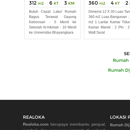
312
6
3
360
4
2
m2
KT
KM
m2
KT
Butuh Cepat Laku! Rumah
Dimensi 12 X 30 Luas Tan
Bagus Terawat Gayung
360 m2 Luas Bangunan :
Kebonsari - 5 Menit ke
m2 1 Lantai Kamar Tidur
Sekolah Al-hikmah - 10 Menit
Kamar Mandi : 2 Pln : 
ke Universitas Bhayangkara
Watt Surat
SE
Rumah D
Rumah Dij
REALOKA
LOKASI 
Realoka.com
berupaya membantu penjual,
Rumah Diju