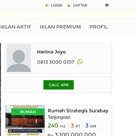
LOGIN
DAFTAR
CALCULATOR K
Harga Rp 4.
Pinjaman (PIN) 70%
IKLAN AKTIF
IKLAN PREMIUM
PROFIL
% /th
Herlina Joyo
0813 3000 0107
O
CALC. KPR
Untuk hasil simulasi lai
pada kotak-kotak
Simpan Bun
Rumah Strategis Surabaya Barat dek
RUMAH
Tanjungsari
240
3
3
m2
KT
KM
3.100.000.000
Rp