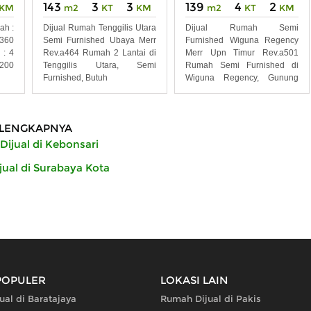
143
3
3
139
4
2
KM
m2
KT
KM
m2
KT
KM
ah :
Dijual Rumah Tenggilis Utara
Dijual Rumah Semi
 360
Semi Furnished Ubaya Merr
Furnished Wiguna Regency
 : 4
Rev.a464 Rumah 2 Lantai di
Merr Upn Timur Rev.a501
2200
Tenggilis Utara, Semi
Rumah Semi Furnished di
Furnished, Butuh
Wiguna Regency, Gunung
Anyar,
LENGKAPNYA
ijual di Kebonsari
ual di Surabaya Kota
POPULER
LOKASI LAIN
al di Baratajaya
Rumah Dijual di Pakis