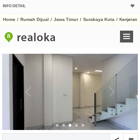
INFO DETAIL
CALCULATOR K
Home
/
Rumah Dijual
/
Jawa Timur
/
Surabaya Kota
/
Kenjeran
Harga Rp 2.
Pinjaman (PIN) 70%
% /th
O
Untuk hasil simulasi lai
pada kotak-kotak
Simpan Bun