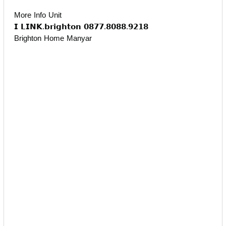
More Info Unit
𝗜 𝗟𝗜𝗡𝗞.𝗯𝗿𝗶𝗴𝗵𝘁𝗼𝗻 𝟬𝟴𝟳𝟳.𝟴𝟬𝟴𝟴.𝟵𝟮𝟭𝟴
Brighton Home Manyar