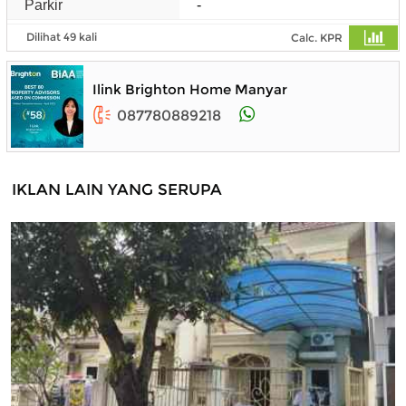
Parkir
-
Dilihat 49 kali
Calc. KPR
Ilink Brighton Home Manyar
087780889218
IKLAN LAIN YANG SERUPA