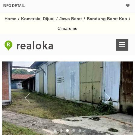
INFO DETAIL
CALCULATOR K
Home
/
Komersial Dijual
/
Jawa Barat
/
Bandung Barat Kab
/
Harga Rp 60
Pinjaman (PIN) 70% 
Cimareme
% /th
O
Untuk hasil simulasi lai
pada kotak-kotak
Simpan Bun