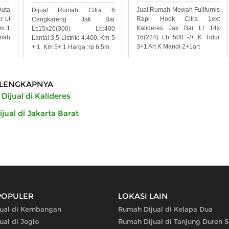
uta
Jual Rumah Mewah Fullfurnis
Dijual Rumah Citra 6
r Lt
Rapi Hook Citra 1ext
Cengkareng Jak Bar
Km 1
Kalideres Jak Bar Lt 14x
Lt:15x20(300) Lb:400
anah
16(224) Lb 500 -/+ K Tidur
Lantai:3,5 Listrik: 4.400. Km 5
3+1 Art K Mandi 2+1art
+ 1. Km 5+ 1 Harga :rp 6,5m
LENGKAPNYA
ijual di Kalideres
ual di Jakarta Barat
POPULER
LOKASI LAIN
ual di Kembangan
Rumah Dijual di Kelapa Dua
ual di Joglo
Rumah Dijual di Tanjung Duren S