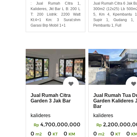
: Jual Rumah Citra 1,
Jual Rumah Citra 6 Jak Ba
Kalideres, Jkt Bar L B: 200 L
300m2 (12x25) Lb 500m
T: 200 Listrik: 2200 Watt
5, Km 4, Kpembantu 1
Kt:4+1 Km: 3 Surat:shm
Supir 1, Gudang 1,
Garasi Brp Mobil 1+1
Pembantu 1, Full
Jual Rumah Citra
Jual Rumah Tua D
Garden 3 Jak Bar
Garden Kalideres 
Bar
kalideres
kalideres
4,700,000,000
2,200,000,0
Rp
Rp
0
0
0
0
0
0
m2
KT
KM
m2
KT
K