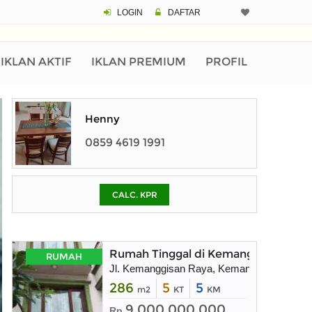
LOGIN
DAFTAR
CALCULATOR K
Harga Rp 3.
Pinjaman (PIN) 70%
IKLAN AKTIF
IKLAN PREMIUM
PROFIL
% /th
Henny
0859 4619 1991
O
CALC. KPR
Untuk hasil simulasi lai
pada kotak-kotak
Simpan Bun
Rumah Tinggal di Kemanggisan Raya,
RUMAH
Jl. Kemanggisan Raya, Kemanggisan, Kec. P
286
5
5
m2
KT
KM
9.000.000.000
Rp