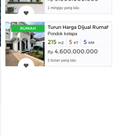
1 minggu yang lalu
Turun Harga Dijual Rumah Baru dal
RUMAH
Pondok kelapa
215
5
5
m2
KT
KM
4.600.000.000
Rp
2 bulan yang lalu