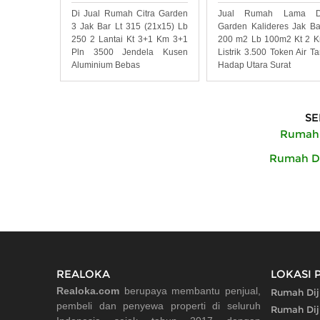
Di Jual Rumah Citra Garden
Jual Rumah Lama D
3 Jak Bar Lt 315 (21x15) Lb
Garden Kalideres Jak Ba
250 2 Lantai Kt 3+1 Km 3+1
200 m2 Lb 100m2 Kt 2 
Pln 3500 Jendela Kusen
Listrik 3.500 Token Air T
Aluminium Bebas
Hadap Utara Surat
SE
Rumah D
Rumah Dij
REALOKA
LOKASI 
Realoka.com
berupaya membantu penjual,
Rumah Dij
pembeli dan penyewa properti di seluruh
Rumah Dij