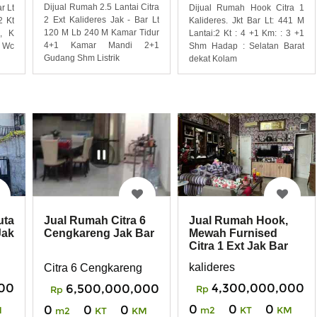
Dijual Rumah 2.5 Lantai Citra
Dijual Rumah Hook Citra 1
r Lt
2 Ext Kalideres Jak - Bar Lt
Kalideres. Jkt Bar Lt: 441 M
2 Kt
120 M Lb 240 M Kamar Tidur
Lantai:2 Kt : 4 +1 Km: : 3 +1
, K
4+1 Kamar Mandi 2+1
Shm Hadap : Selatan Barat
 Wc
Gudang Shm Listrik
dekat Kolam
uta
Jual Rumah Hook,
Jual Rumah Citra 6
Jak
Mewah Furnised
Cengkareng Jak Bar
Citra 1 Ext Jak Bar
kalideres
Citra 6 Cengkareng
00
4,300,000,000
6,500,000,000
Rp
Rp
0
0
0
0
0
0
M
m2
KT
KM
m2
KT
KM