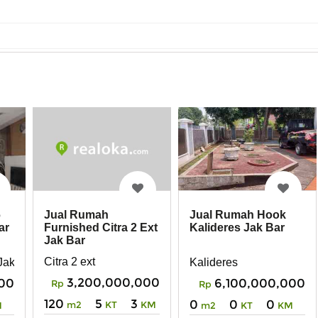
Jual Rumah
Jual Rumah Hook
6
Furnished Citra 2 Ext
Kalideres Jak Bar
ar
Jak Bar
Citra 2 ext
Kalideres
Jak bar
3,200,000,000
6,100,000,000
00
Rp
Rp
120
5
3
0
0
0
m2
KT
KM
m2
KT
KM
M