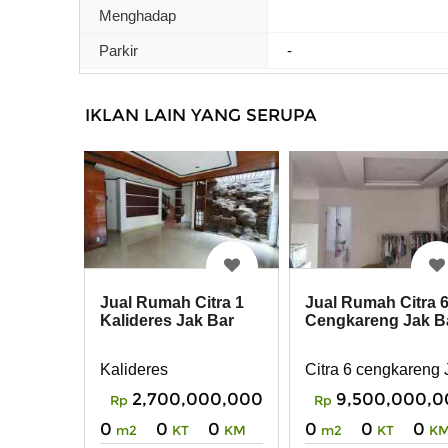
Menghadap
Parkir
-
IKLAN LAIN YANG SERUPA
Jual Rumah Citra 1
Jual Rumah Citra 
Kalideres Jak Bar
Cengkareng Jak B
Kalideres
Citra 6 cengkareng 
2,700,000,000
9,500,000,0
Rp
Rp
0
0
0
0
0
0
m2
KT
KM
m2
KT
K