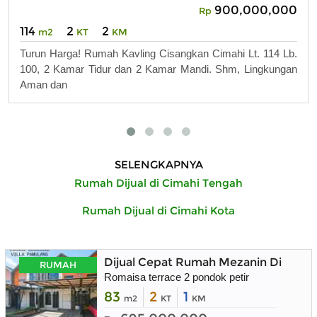
900,000,000
Rp
114
2
2
m2
KT
KM
Turun Harga! Rumah Kavling Cisangkan Cimahi Lt. 114 Lb.
100, 2 Kamar Tidur dan 2 Kamar Mandi. Shm, Lingkungan
Aman dan
SELENGKAPNYA
Rumah Dijual di Cimahi Tengah
Rumah Dijual di Cimahi Kota
Dijual Cepat Rumah Mezanin Dibelak
RUMAH
Romaisa terrace 2 pondok petir
83
2
1
m2
KT
KM