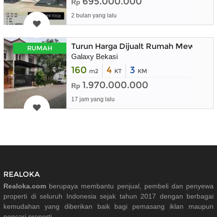
695.000.000
Rp
2 bulan yang lalu
Turun Harga Dijualt Rumah Mewah Sang
RUMAH
Galaxy Bekasi
160
4
3
m2
KT
KM
1.970.000.000
Rp
17 jam yang lalu
REALOKA
Realoka.com
berupaya membantu penjual, pembeli dan penyewa
properti di seluruh Indonesia sejak tahun 2017 dengan berbagai
kemudahan yang diberikan baik bagi pemasang iklan maupun
pencari properti.