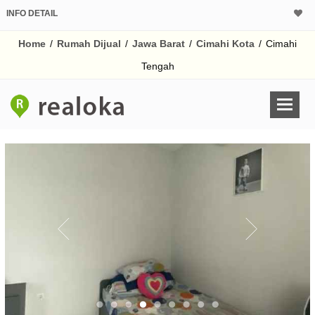
INFO DETAIL
CALCULATOR K
Home
/
Rumah Dijual
/
Jawa Barat
/
Cimahi Kota
/
Cimahi
Harga Rp 1.
Pinjaman (PIN) 70%
Tengah
% /th
O
Untuk hasil simulasi lai
pada kotak-kotak
Simpan Bun