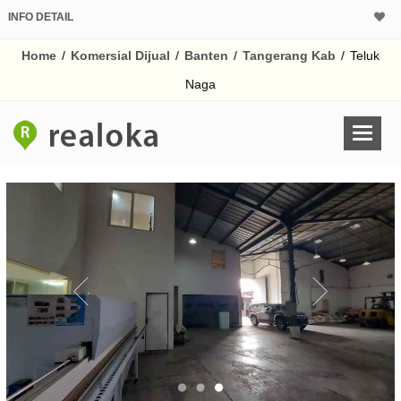
INFO DETAIL
CALCULATOR K
Home
/
Komersial Dijual
/
Banten
/
Tangerang Kab
/
Teluk
Harga Rp 11
Pinjaman (PIN) 70%
Naga
% /th
O
Untuk hasil simulasi lai
pada kotak-kotak
Simpan Bun