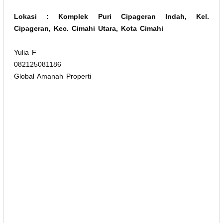
Lokasi : Komplek
Puri Cipageran Indah
, Kel.
Ci
pageran
, Kec. Cimahi Utara, Kota Cimahi
Yulia F
082125081186
Global Amanah Properti