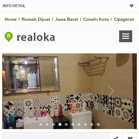
INFO DETAIL
CALCULATOR K
Home
/
Rumah Dijual
/
Jawa Barat
/
Cimahi Kota
/
Cipageran
Harga Rp 1.
Pinjaman (PIN) 70%
% /th
O
Untuk hasil simulasi lai
pada kotak-kotak
Simpan Bun