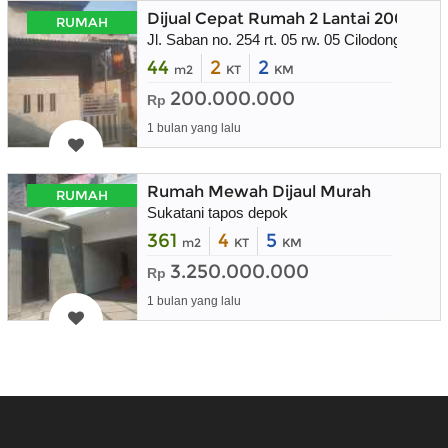
Dijual Cepat Rumah 2 Lantai 200 juta
RUMAH
Jl. Saban no. 254 rt. 05 rw. 05 Cilodong Depok
44
2
2
m2
KT
KM
200.000.000
Rp
1 bulan yang lalu
Rumah Mewah Dijaul Murah
RUMAH
Sukatani tapos depok
361
4
5
m2
KT
KM
3.250.000.000
Rp
1 bulan yang lalu