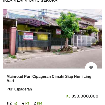
IKLAN LAIN YANG SERUPA
Mainroad Puri Cipageran Cimahi Siap Huni Ling
Asri
Puri Cipageran
850,000,000
Rp
112
4
2
m2
KT
KM