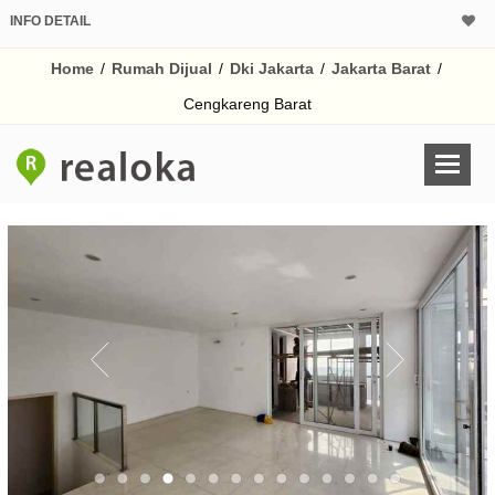
INFO DETAIL
CALCULATOR K
Home
/
Rumah Dijual
/
Dki Jakarta
/
Jakarta Barat
/
Harga Rp 9.
Pinjaman (PIN) 70%
Cengkareng Barat
% /th
O
Untuk hasil simulasi lai
pada kotak-kotak
Simpan Bun