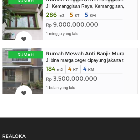
RUMAH
Jl. Kemanggisan Raya, Kemanggisan, Kec. Pa
286
5
5
m2
KT
KM
9.000.000.000
Rp
1 minggu yang lalu
Rumah Mewah Anti Banjir Murah
RUMAH
Jl bina marga ceger cipayung jakarta timur
184
4
4
m2
KT
KM
3.500.000.000
Rp
1 bulan yang lalu
REALOKA