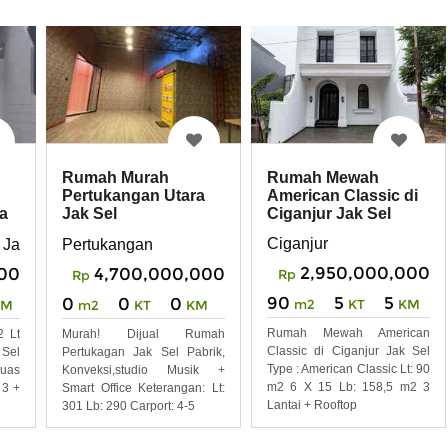
Rumah Mewah
Rumah Murah
American Classic di
Pertukangan Utara
Ciganjur Jak Sel
sa
Jak Sel
Ciganjur
 Jaksel
Pertukangan
2,950,000,000
00
4,700,000,000
Rp
Rp
90
5
5
0
0
0
m2
KT
KM
KM
m2
KT
KM
Rumah Mewah American
 Lt
Murah! Dijual Rumah
Classic di Ciganjur Jak Sel
Sel
Pertukagan Jak Sel Pabrik,
Type : American Classic Lt: 90
uas
Konveksi,studio Musik +
m2 6 X 15 Lb: 158,5 m2 3
 3 +
Smart Office Keterangan: Lt:
Lantai + Rooftop
301 Lb: 290 Carport: 4-5