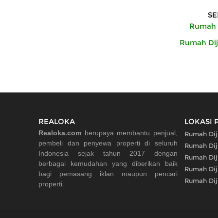
SE
Rumah D
Rumah Diju
REALOKA
LOKASI 
Realoka.com
berupaya membantu penjual,
Rumah Dij
pembeli dan penyewa properti di seluruh
Rumah Dij
Indonesia sejak tahun 2017 dengan
Rumah Diju
berbagai kemudahan yang diberikan baik
Rumah Diju
bagi pemasang iklan maupun pencari
Rumah Diju
properti.