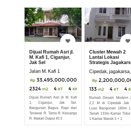
Dijual Rumah Asri jl.
Cluster Mewah 2
M. Kafi 1, Ciganjur,
Lantai Lokasi
Jak Sel
Strategis Jagakar
Jaksel
Jalan M. Kafi 1
Cipedak, jagakarsa,
33,495,000,000
2,200,000,0
Rp
Rp
2324
4
4
133
4
4
m2
KT
KM
m2
KT
Dijual Rumah Asri di M. Kafi
Rumah Desain Modern 2
1, Ciganjur, Jak Sel.
2,2 M di Cipedak Jak 
Bangunan Bagus, Rapi dan
Luas Bangunan 180m L
Terawat. R. Tamu R. Keluarga
Tanah 133m Kamar Tidur
R. Makan Dapur Kt 3
1 Kamar Mandi 3 + 1