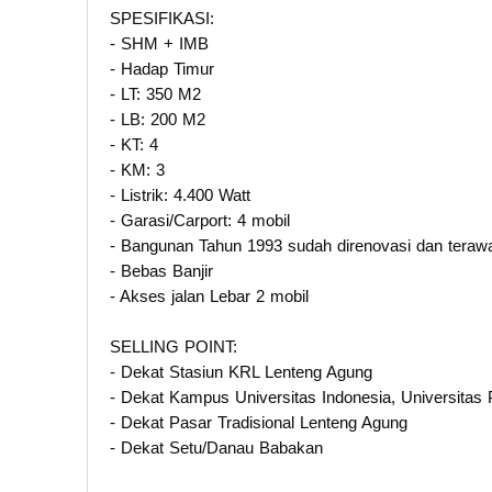
SPESIFIKASI:
- SHM + IMB
- Hadap Timur
- LT: 350 M2
- LB: 200 M2
- KT: 4
- KM: 3
- Listrik: 4.400 Watt
- Garasi/Carport: 4 mobil
- Bangunan Tahun 1993 sudah direnovasi dan teraw
- Bebas Banjir
- Akses jalan Lebar 2 mobil
SELLING POINT:
- Dekat Stasiun KRL Lenteng Agung
- Dekat Kampus Universitas Indonesia, Universitas 
- Dekat Pasar Tradisional Lenteng Agung
- Dekat Setu/Danau Babakan