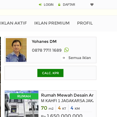
LOGIN
DAFTAR
CALCULATOR K
Harga Rp 4.
Pinjaman (PIN) 70%
IKLAN AKTIF
IKLAN PREMIUM
PROFIL
Yohanes DM
% /th
0878 7711 1689
Semua iklan
O
CALC. KPR
Untuk hasil simulasi lai
pada kotak-kotak
Simpan Bun
Rumah Mewah Desain American Clasi
RUMAH
M KAHFI 1 JAGAKARSA JAKARTA SELAT
70
4
4
m2
KT
KM
1.650.000.000
Rp