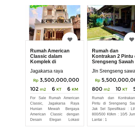
Rumah American
Rumah dan
Classic dalam
Kontrakan 2 Pintu 
Komplek di
Srengseng Sawah
Jagakarsa Raya
Jak Sel
Jagakarsa raya
Jln Srengseng saw
3,500,000,000
5,500,000,0
Rp
Rp
102
6
6
800
10
m2
KT
KM
m2
KT
For Sale Rumah American
Rumah dan Kontraka
Classic, Jagakarsa Raya
Pintu di Srengseng Sa
Hunian Mewah Bergaya
Jak Sel Spesifikasi : Lt/
American Classic dengan
800/500 Kt/km : 10/5 Ju
Desain Elegan Lokasi
Lantai : 1
Premium di