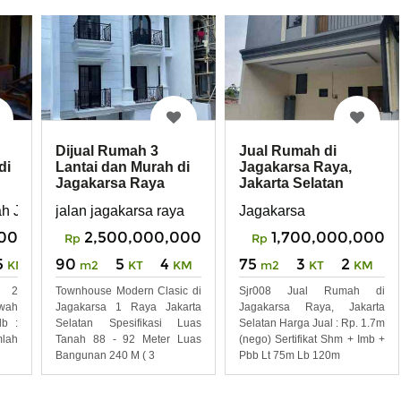
Dijual Rumah 3
Jual Rumah di
Lantai dan Murah di
Jagakarsa Raya,
di
Jagakarsa Raya
Jakarta Selatan
Jagakarsa
jalan jagakarsa raya
Jagakarsa
ah Jagakarsa
2,500,000,000
1,700,000,000
00
Rp
Rp
90
5
4
75
3
2
5
m2
KT
KM
m2
KT
KM
KM
Townhouse Modern Clasic di
Sjr008 Jual Rumah di
n 2
Jagakarsa 1 Raya Jakarta
Jagakarsa Raya, Jakarta
wah
Selatan Spesifikasi Luas
Selatan Harga Jual : Rp. 1.7m
lb :
Tanah 88 - 92 Meter Luas
(nego) Sertifikat Shm + Imb +
mlah
Bangunan 240 M ( 3
Pbb Lt 75m Lb 120m