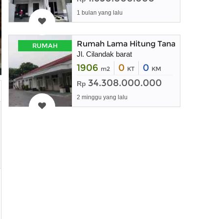
1 bulan yang lalu
Rumah Lama Hitung Tanah di Ciland
RUMAH
Jl. Cilandak barat
1906
0
0
m2
KT
KM
34.308.000.000
Rp
2 minggu yang lalu