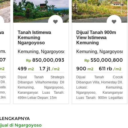
wa
Tanah Istimewa
Dijual Tanah 900m
Kemuning
View Istimewa
Ngargoyoso
Kemuning
Karanganyar
muning, Ngargoyoso, Karanganyar
a Tengah
Kemuning, Ngargoyoso, Karanganyar
Kemuning, Ngargoyoso, 
07
850,000,093
550,000,800
Rp
Rp
499
1.7 jt
900
611 rb
m2
m2
/m2
m2
/m2
gis
Dijual Tanah Strategis
Dijual Tanah Cocok
Dll.
Dibangun Villa/homestay Dll
Dibangun Villa, Homestay Dll.
ata
Kemuning, Ngargoyoso,
Lokasi: Kemuning,
so,
Karanganyar. Luas Tanah:
Ngargoyoso, Karanganyar
19m
499m Lebar Depan: 15m
Luas Tanah: 900m Legalitas
Shm
LENGKAPNYA
ijual di Ngargoyoso