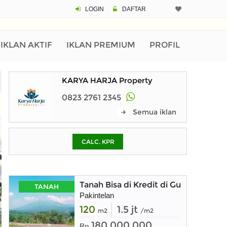
LOGIN
DAFTAR
CALCULATOR K
Harga
Pinjaman (PIN) 70%
IKLAN AKTIF
IKLAN PREMIUM
PROFIL
KARYA HARJA Property
% /th
0823 2761 2345
Semua iklan
O
CALC. KPR
Untuk hasil simulasi lai
pada kotak-kotak
Simpan Bun
Tanah Bisa di Kredit di Gunungpati 
TANAH
Pakintelan
120
1.5 jt
m2
/m2
180.000.000
Rp