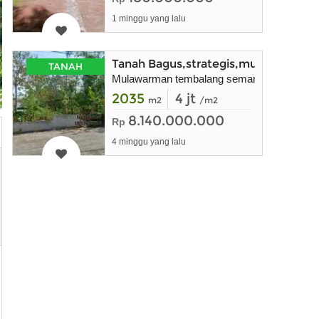
1 minggu yang lalu
Tanah Bagus,strategis,murah,shm,
TANAH
Mulawarman tembalang semarang
2035
4 jt
m2
/m2
8.140.000.000
Rp
4 minggu yang lalu