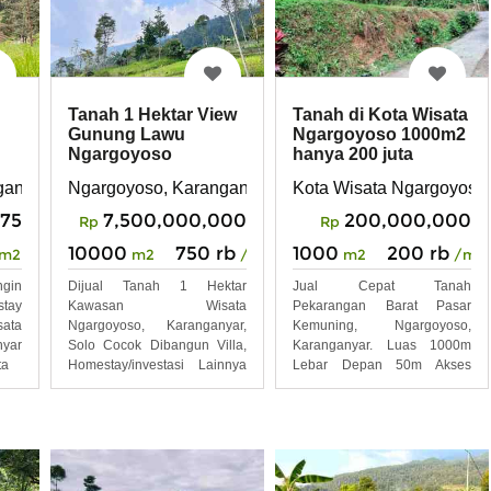
Tanah 1 Hektar View
Tanah di Kota Wisata
Gunung Lawu
Ngargoyoso 1000m2
Ngargoyoso
hanya 200 juta
Karanganyar
ganyar
Ngargoyoso, Karanganyar, Solo
aranganyar Telp WA 082327612345
Kota Wisata Ngargoyoso
075
7,500,000,000
200,000,000
Rp
Rp
10000
750 rb
1000
200 rb
m2
m2
/m2
m2
/m2
ngin
Dijual Tanah 1 Hektar
Jual Cepat Tanah
stay
Kawasan Wisata
Pekarangan Barat Pasar
ata
Ngargoyoso, Karanganyar,
Kemuning, Ngargoyoso,
yar
Solo Cocok Dibangun Villa,
Karanganyar. Luas 1000m
ta
Homestay/investasi Lainnya
Lebar Depan 50m Akses
Luas: 1
Mobil Masuk,