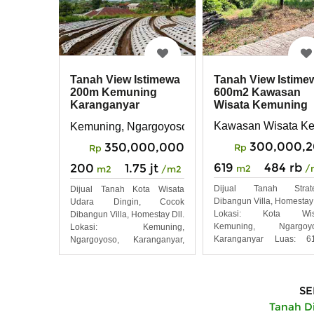
Tanah View Istime
Tanah View Istimewa
600m2 Kawasan
200m Kemuning
Wisata Kemuning
Karanganyar
Kawasan Wisata Ke
Kemuning, Ngargoyoso, Karanganyar, Solo, Jaw
300,000,2
350,000,000
Rp
Rp
619
484 rb
200
1.75 jt
m2
/
m2
/m2
Dijual Tanah Strate
Dijual Tanah Kota Wisata
Dibangun Villa, Homestay 
Udara Dingin, Cocok
Lokasi: Kota Wis
Dibangun Villa, Homestay Dll.
Kemuning, Ngargoyo
Lokasi: Kemuning,
Karanganyar Luas: 6
Ngargoyoso, Karanganyar,
Lebar
Jawa
SE
Tanah D