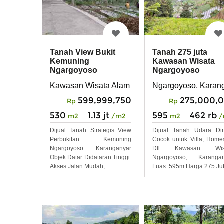
Tanah 275 juta
Tanah View Bukit
Kawasan Wisata
Kemuning
Ngargoyoso
Ngargoyoso
Karanganyar
Ngargoyoso, Karan
Kawasan Wisata Alam Kemuning Ngargoyoso K
275,000,
599,999,750
Rp
Rp
595
462 rb
530
1.13 jt
m2
/
m2
/m2
Dijual Tanah Udara Di
Dijual Tanah Strategis View
Cocok untuk Villa, Home
Perbukitan Kemuning
Dll Kawasan Wis
Ngargoyoso Karanganyar
Ngargoyoso, Karangan
Objek Datar Didataran Tinggi.
Luas: 595m Harga 275 Ju
Akses Jalan Mudah,