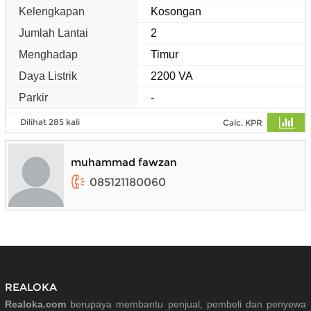
Kelengkapan
Kosongan
Jumlah Lantai
2
Menghadap
Timur
Daya Listrik
2200 VA
Parkir
-
Dilihat 285 kali
Calc. KPR
muhammad fawzan
085121180060
REALOKA
Realoka.com
berupaya membantu penjual, pembeli dan penyewa