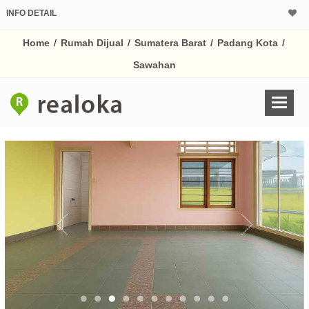
INFO DETAIL
CALCULATOR K
Home
/
Rumah Dijual
/
Sumatera Barat
/
Padang Kota
/
Harga Rp 2.
Pinjaman (PIN) 70%
Sawahan
% /th
O
Untuk hasil simulasi lai
pada kotak-kotak
Simpan Bun