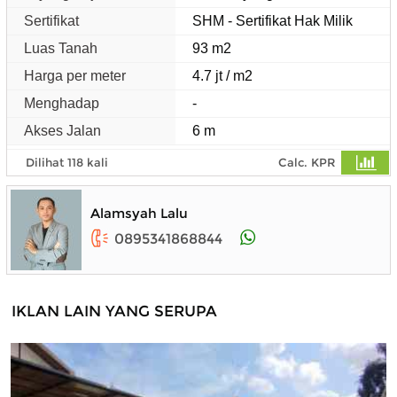
Sertifikat
SHM - Sertifikat Hak Milik
Luas Tanah
93 m2
Harga per meter
4.7 jt / m2
Menghadap
-
Akses Jalan
6 m
Dilihat 118 kali
Calc. KPR
Alamsyah Lalu
0895341868844
IKLAN LAIN YANG SERUPA