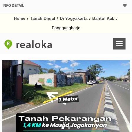
INFO DETAIL
CALCULATOR K
Home
/
Tanah Dijual
/
Di Yogyakarta
/
Bantul Kab
/
Harga
Pinjaman (PIN) 70
Panggungharjo
% /th
O
Untuk hasil simulasi lai
pada kotak-kotak
Simpan Bun