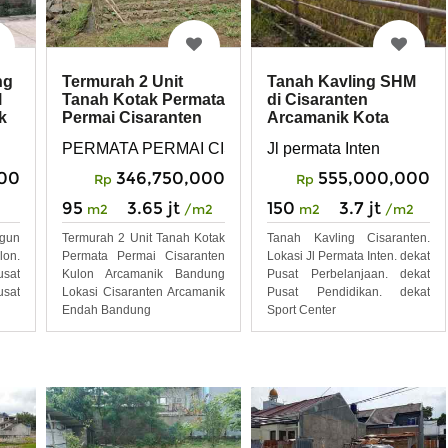
ng
Termurah 2 Unit
Tanah Kavling SHM
l
Tanah Kotak Permata
di Cisaranten
k
Permai Cisaranten
Arcamanik Kota
Kulon Arcamanik
Bandung
PERMATA PERMAI CISARANTEN KULON ARCAM
Jl permata Inten
00
346,750,000
555,000,000
Rp
Rp
95
3.65 jt
150
3.7 jt
m2
/m2
m2
/m2
ngun
Termurah 2 Unit Tanah Kotak
Tanah Kavling Cisaranten.
lon.
Permata Permai Cisaranten
Lokasi Jl Permata Inten. dekat
usat
Kulon Arcamanik Bandung
Pusat Perbelanjaan. dekat
sat
Lokasi Cisaranten Arcamanik
Pusat Pendidikan. dekat
Endah Bandung
Sport Center