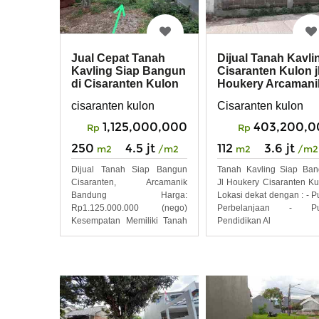
Jual Cepat Tanah
Dijual Tanah Kavli
Kavling Siap Bangun
Cisaranten Kulon j
di Cisaranten Kulon
Houkery Arcamani
Arcamanik Ban
cisaranten kulon
Cisaranten kulon
1,125,000,000
403,200,0
Rp
Rp
250
4.5 jt
112
3.6 jt
m2
/m2
m2
/m2
Dijual Tanah Siap Bangun
Tanah Kavling Siap Ba
Cisaranten, Arcamanik
Jl Houkery Cisaranten Ku
Bandung Harga:
Lokasi dekat dengan : - P
Rp1.125.000.000 (nego)
Perbelanjaan - Pu
Kesempatan Memiliki Tanah
Pendidikan Al
Luas di