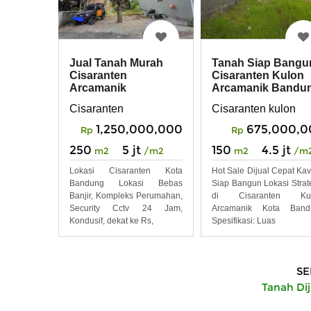
Jual Tanah Murah
Tanah Siap Bangu
Cisaranten
Cisaranten Kulon
Arcamanik
Arcamanik Bandu
Cisaranten
Cisaranten kulon
1,250,000,000
675,000,0
Rp
Rp
250
5 jt
150
4.5 jt
m2
/m2
m2
/m
Lokasi Cisaranten Kota
Hot Sale Dijual Cepat Kav
Bandung Lokasi Bebas
Siap Bangun Lokasi Strat
Banjir, Kompleks Perumahan,
di Cisaranten Kul
Security Cctv 24 Jam,
Arcamanik Kota Band
Kondusif, dekat ke Rs,
Spesifikasi: Luas
SE
Tanah Di