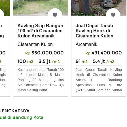
n
Kavling Siap Bangun
Jual Cepat Tanah
100 m2 di Cisaranten
Kavling Hook di
ng
Kulon Arcamanik
Cisaranten Kulon
Bandung
Arcamanik Bandung
Cisaranten Kulon
Arcamanik
00
350,000,000
491,400,000
Rp
Rp
100
3.5 jt
91
5.4 jt
2
m2
/m2
m2
/m2
ling
Keterangan : Luas Tanah 100
Jual Cepat Tanah Kavling
egis
m2 Lebar Muka 5 Meter
Hoek di Cisaranten Kulon
on,
Panjang 20 Meter Legalitas
Arcamanik Bandung
ung
Ajb Orientasi Barat Row 3,5
Spesifikasi: Luas 91 m2
Meter Selling Point
(6x15) Surat Shm dan Sudah
Ada
LENGKAPNYA
jual di Bandung Kota