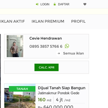
LOGIN
DAFTAR
CALCULATOR K
Harga
Pinjaman (PIN) 70
IKLAN AKTIF
IKLAN PREMIUM
PROFIL
Cevie Hendrawan
% /th
0895 3857 5766 6
Semua iklan
O
CALC. KPR
Untuk hasil simulasi lai
pada kotak-kotak
Simpan Bun
Dijual Tanah Siap Bangun
TANAH
Jatimakmur Pondok Gede
160
4 jt
m2
/m2
640.000.000
Rp