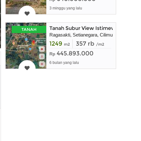
3 minggu yang lalu
Tanah Subur View Istimewa di Setia
TANAH
Ragasakti, Setianegara, Cilimus
1249
357 rb
m2
/m2
445.893.000
Rp
6 bulan yang lalu