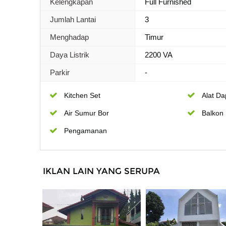
Kelengkapan
Full Furnished
Jumlah Lantai
3
Menghadap
Timur
Daya Listrik
2200 VA
Parkir
-
Kitchen Set
Alat Da
Air Sumur Bor
Balkon
Pengamanan
IKLAN LAIN YANG SERUPA