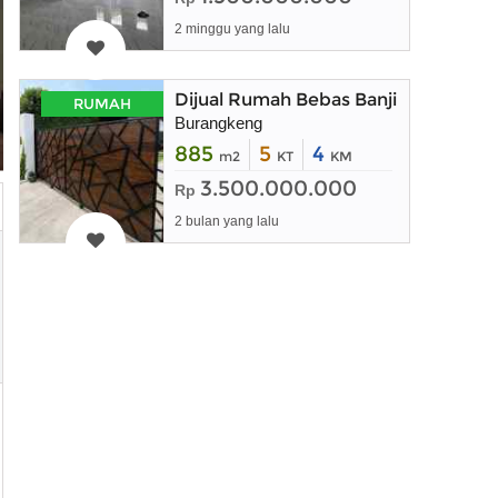
2 minggu yang lalu
Dijual Rumah Bebas Banjir Bisa Buat
RUMAH
Burangkeng
885
5
4
m2
KT
KM
3.500.000.000
Rp
2 bulan yang lalu