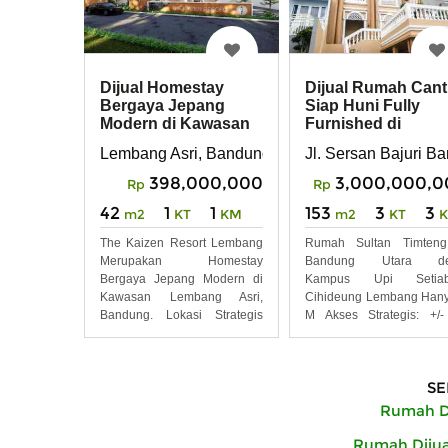
Dijual Homestay
Dijual Rumah Cant
Bergaya Jepang
Siap Huni Fully
Modern di Kawasan
Furnished di
Lembang Asri,
Lembang Bandun
Lembang Asri, Bandung Barat
Jl. Sersan Bajuri B
Bandung
398,000,000
3,000,000,0
Rp
Rp
42
1
1
153
3
3
m2
KT
KM
m2
KT
The Kaizen Resort Lembang
Rumah Sultan Timteng
Merupakan Homestay
Bandung Utara de
Bergaya Jepang Modern di
Kampus Upi Setiab
Kawasan Lembang Asri,
Cihideung Lembang Han
Bandung. Lokasi Strategis
M Akses Strategis: +/
dekat
Menit
SE
Rumah Di
Rumah Dijua