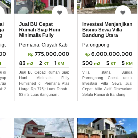
ai
Jual BU Cepat
Investasi Menjanjikan
ga
Rumah Siap Huni
Bisnis Sewa Villa
g
Minimalis Fully
Bandung Utara
Furnished di
 Cigugur Ciwaruga Bandung
Permana, Ciuyah Kab Bandung Barat
Parongpong
Permana at
00
775,000,000
6,000,000,000
Rp
Rp
83
2
1
500
5
5
M
m2
KT
KM
m2
KT
KM
i di
Jual Bu Cepat! Rumah Siap
Villa Istana Bunga
yap
Huni Minimalis Fully
Parongpong Cocok untuk
arga
Furnished di Permana Atas
Investasi Villa Sewa Jual
i: 2
Harga Rp 775jt Luas Tanah :
Cepat Villa Aktif Disewakan
83 m2 Luas Bangunan :
Selalu Ramai di Bandung