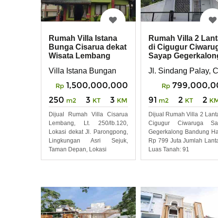
Rumah Villa Istana
Rumah Villa 2 Lant
Bunga Cisarua dekat
di Cigugur Ciwaru
Wisata Lembang
Sayap Gegerkalon
Bandung
Villa Istana Bungan
Jl. Sindang Palay,
1,500,000,000
799,000,0
Rp
Rp
250
3
3
91
2
2
m2
KT
KM
m2
KT
K
Dijual Rumah Villa Cisarua
Dijual Rumah Villa 2 Lanta
Lembang, Lt. 250/lb.120,
Cigugur Ciwaruga Sa
Lokasi dekat Jl. Parongpong,
Gegerkalong Bandung H
Lingkungan Asri Sejuk,
Rp 799 Juta Jumlah Lanta
Taman Depan, Lokasi
Luas Tanah: 91