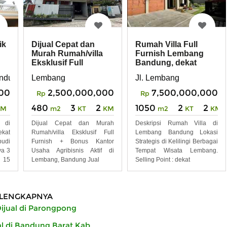
ik
Dijual Cepat dan
Rumah Villa Full
Murah Rumah/villa
Furnish Lembang
Eksklusif Full
Bandung, dekat
g
Furnish Bonus Kant
Berbagai Tempat
andung
Lembang
Jl. Lembang
Wisata
00
2,500,000,000
7,500,000,000
Rp
Rp
480
3
2
1050
2
2
KM
m2
KT
KM
m2
KT
KM
 di
Dijual Cepat dan Murah
Deskripsi Rumah Villa di
kat
Rumah/villa Eksklusif Full
Lembang Bandung Lokasi
udi
Furnish + Bonus Kantor
Strategis di Kelilingi Berbagai
ya 3
Usaha Agribisnis Aktif di
Tempat Wisata Lembang.
- 15
Lembang, Bandung Jual
Selling Point : dekat
LENGKAPNYA
jual di Parongpong
l di Bandung Barat Kab