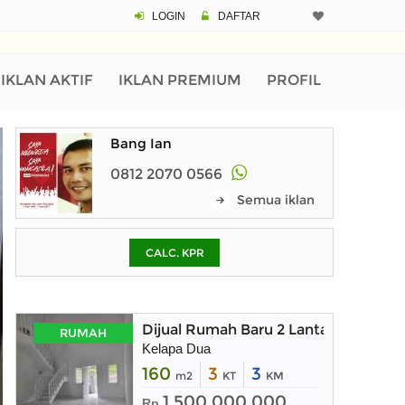
LOGIN
DAFTAR
CALCULATOR K
Harga Rp 2.
Pinjaman (PIN) 70%
IKLAN AKTIF
IKLAN PREMIUM
PROFIL
Bang Ian
% /th
0812 2070 0566
Semua iklan
O
CALC. KPR
Untuk hasil simulasi lai
pada kotak-kotak
Simpan Bun
Dijual Rumah Baru 2 Lantai di Kelap
RUMAH
Kelapa Dua
160
3
3
m2
KT
KM
1.500.000.000
Rp