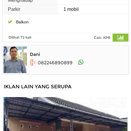
Menghadap
Parkir
1 mobil
Balkon
Dilihat 72 kali
Calc. KPR
Dani
082246890899
IKLAN LAIN YANG SERUPA