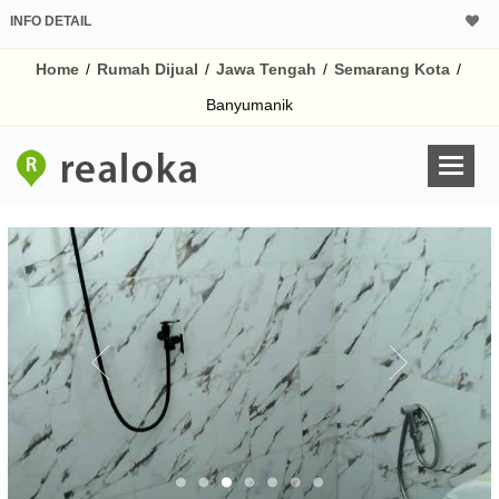
INFO DETAIL
CALCULATOR K
Home
/
Rumah Dijual
/
Jawa Tengah
/
Semarang Kota
/
Harga Rp 5
Pinjaman (PIN) 70
Banyumanik
% /th
O
Untuk hasil simulasi lai
pada kotak-kotak
Simpan Bun