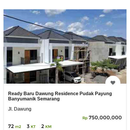
Ready Baru Dawung Residence Pudak Payung
Banyumanik Semarang
Jl. Dawung
750,000,000
Rp
72
3
2
m2
KT
KM