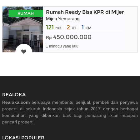
Rumah Ready Bisa KPR di Mijen Sem
RUMAH
Mijen Semarang
121
2
1
m2
KT
KM
450.000.000
Rp
1 minggu yang lalu
REALOKA
Realoka.com
berupaya membantu penjual, pembeli dan penyewa
properti di seluruh Indonesia sejak tahun 2017 dengan berbagai
kemudahan yang diberikan baik bagi pemasang iklan maupun
pencari properti.
LOKASI POPULER