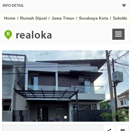
INFO DETAIL
CALCULATOR K
Home
/
Rumah Dijual
/
Jawa Timur
/
Surabaya Kota
/
Sukolilo
Harga Rp 5.
Pinjaman (PIN) 70%
% /th
O
Untuk hasil simulasi lai
pada kotak-kotak
Simpan Bun