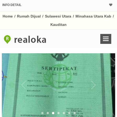
INFO DETAIL
CALCULATOR K
Home
/
Rumah Dijual
/
Sulawesi Utara
/
Minahasa Utara Kab
/
Harga Rp 1
Pinjaman (PIN) 70
Kauditan
% /th
O
Untuk hasil simulasi lai
pada kotak-kotak
Simpan Bun