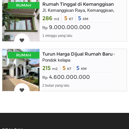
Rumah Tinggal di Kemanggisan Raya, 
RUMAH
Jl. Kemanggisan Raya, Kemanggisan, Kec. Pa
286
5
5
m2
KT
KM
9.000.000.000
Rp
1 minggu yang lalu
Turun Harga Dijual Rumah Baru dala
RUMAH
Pondok kelapa
215
5
5
m2
KT
KM
4.600.000.000
Rp
2 bulan yang lalu