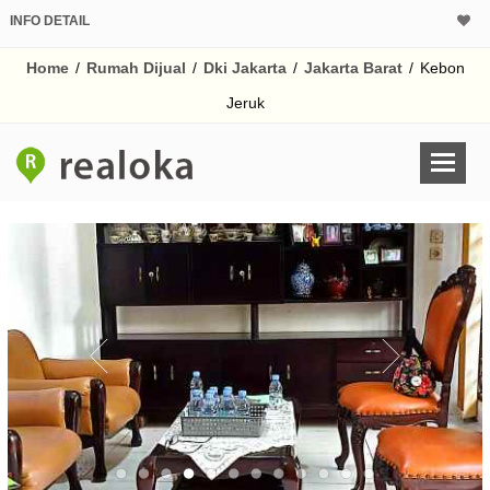
INFO DETAIL
CALCULATOR K
Home
/
Rumah Dijual
/
Dki Jakarta
/
Jakarta Barat
/
Kebon
Harga Rp 8.
Pinjaman (PIN) 70%
Jeruk
% /th
O
Untuk hasil simulasi lai
pada kotak-kotak
Simpan Bun