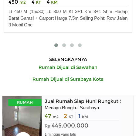
450
4
4
m2
KT
KM
Lt 450 M (15x30) Lb 300 M Kt 3+1 Km 3+1 Shm Hadap
Barat Garasi + Carport Harga 7.5m Selling Point: Row Jalan
3 Mobil One
SELENGKAPNYA
Rumah Dijual di Sawahan
Rumah Dijual di Surabaya Kota
Jual Rumah Siap Huni Rungkut Surab
RUMAH
Medayu Rungkut Surabaya
47
2
1
m2
KT
KM
445.000.000
Rp
1 minggu yang lalu