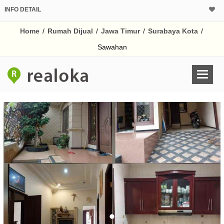
INFO DETAIL
CALCULATOR K
Home
/
Rumah Dijual
/
Jawa Timur
/
Surabaya Kota
/
Harga Rp 2.
Pinjaman (PIN) 70%
Sawahan
% /th
O
Untuk hasil simulasi lai
pada kotak-kotak
Simpan Bun