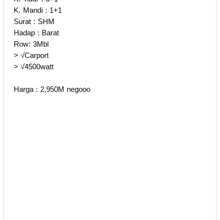
K. Mandi : 1+1
Surat : SHM
Hadap : Barat
Row: 3Mbl
> √Carport
> √4500watt
Harga : 2,950M negooo