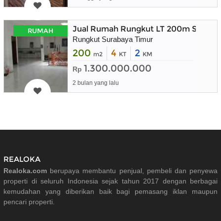
Jual Rumah Rungkut LT 200m Suraba
RUMAH
Rungkut Surabaya Timur
200
4
2
m2
KT
KM
1.300.000.000
Rp
2 bulan yang lalu
REALOKA
Realoka.com
berupaya membantu penjual, pembeli dan penyewa
properti di seluruh Indonesia sejak tahun 2017 dengan berbagai
kemudahan yang diberikan baik bagi pemasang iklan maupun
pencari properti.