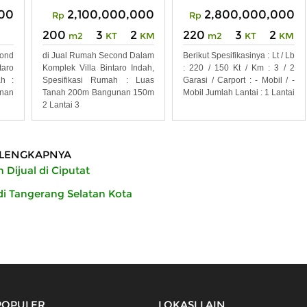
000
2,100,000,000
2,800,000,000
Rp
Rp
200
3
2
220
3
2
m2
KT
KM
m2
KT
KM
ond
di Jual Rumah Second Dalam
Berikut Spesifikasinya : Lt / Lb
taro
Komplek Villa Bintaro Indah,
: 220 / 150 Kt / Km : 3 / 2
ah :
Spesifikasi Rumah : Luas
Garasi / Carport : - Mobil / -
nan
Tanah 200m Bangunan 150m
Mobil Jumlah Lantai : 1 Lantai
2 Lantai 3
LENGKAPNYA
Dijual di Ciputat
di Tangerang Selatan Kota
POPULER
LOKASI LAIN