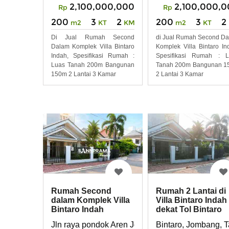
2,100,000,000
2,100,000,
Rp
Rp
200
3
2
200
3
2
m2
KT
KM
m2
KT
Di Jual Rumah Second
di Jual Rumah Second D
Dalam Komplek Villa Bintaro
Komplek Villa Bintaro In
Indah, Spesifikasi Rumah :
Spesifikasi Rumah : L
Luas Tanah 200m Bangunan
Tanah 200m Bangunan 1
150m 2 Lantai 3 Kamar
2 Lantai 3 Kamar
Rumah Second
Rumah 2 Lantai di
dalam Komplek Villa
Villa Bintaro Indah
Bintaro Indah
dekat Tol Bintaro
Xchange
Jln raya pondok Aren Jombang Tangerang Selat
Bintaro, Jombang, 