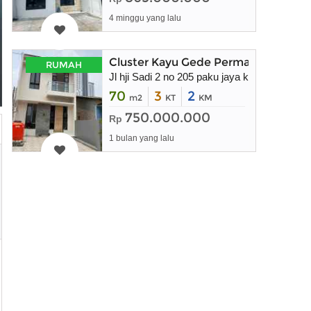
4 minggu yang lalu
Cluster Kayu Gede Permai 2 Bebas Ba
RUMAH
Jl hji Sadi 2 no 205 paku jaya kec Serpong
70
3
2
m2
KT
KM
750.000.000
Rp
1 bulan yang lalu