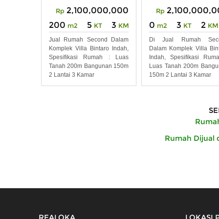
2,100,000,000
2,100,000,
Rp
Rp
200
5
3
0
3
2
m2
KT
KM
m2
KT
KM
Jual Rumah Second Dalam
Di Jual Rumah Sec
Komplek Villa Bintaro Indah,
Dalam Komplek Villa Bin
Spesifikasi Rumah : Luas
Indah, Spesifikasi Rum
Tanah 200m Bangunan 150m
Luas Tanah 200m Bangu
2 Lantai 3 Kamar
150m 2 Lantai 3 Kamar
SE
Rumah 
Rumah Dijual 
REALOKA
LOKASI 