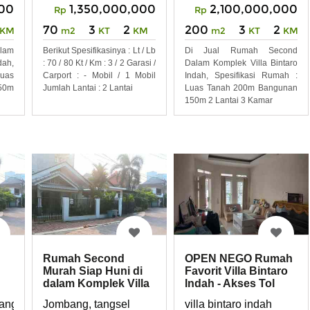
000
1,350,000,000
2,100,000,000
Rp
Rp
70
3
2
200
3
2
KM
m2
KT
KM
m2
KT
KM
alam
Berikut Spesifikasinya : Lt / Lb
Di Jual Rumah Second
dah,
: 70 / 80 Kt / Km : 3 / 2 Garasi /
Dalam Komplek Villa Bintaro
uas
Carport : - Mobil / 1 Mobil
Indah, Spesifikasi Rumah :
50m
Jumlah Lantai : 2 Lantai
Luas Tanah 200m Bangunan
150m 2 Lantai 3 Kamar
Rumah Second
OPEN NEGO Rumah
Murah Siap Huni di
Favorit Villa Bintaro
dalam Komplek Villa
Indah - Akses Tol
Bintaro Indah
Stasiun
an
Tanggerang Selatan
Jombang, tangsel
villa bintaro indah