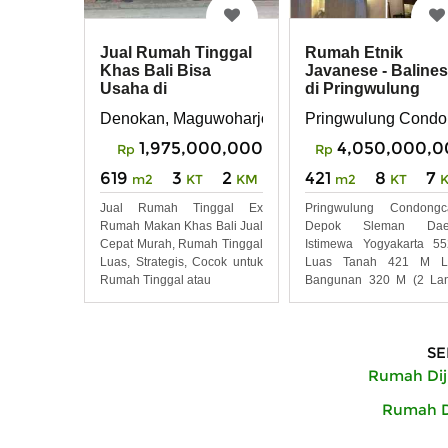
Jual Rumah Tinggal
Rumah Etnik
Khas Bali Bisa
Javanese - Baline
Usaha di
di Pringwulung
Maguwoharjo
Sleman Yogyakart
Denokan, Maguwoharjo, Kec. Depok, Kabupaten
Pringwulung Condo
Yogyakarta
1,975,000,000
4,050,000,0
Rp
Rp
619
3
2
421
8
7
m2
KT
KM
m2
KT
Jual Rumah Tinggal Ex
Pringwulung Condongca
Rumah Makan Khas Bali Jual
Depok Sleman Dae
Cepat Murah, Rumah Tinggal
Istimewa Yogyakarta 5
Luas, Strategis, Cocok untuk
Luas Tanah 421 M L
Rumah Tinggal atau
Bangunan 320 M (2 Lan
Kamar
SE
Rumah Dij
Rumah Di