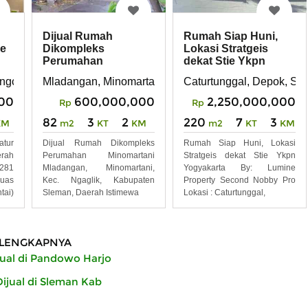
Dijual Rumah
Rumah Siap Huni,
se
Dikompleks
Lokasi Stratgeis
Perumahan
dekat Stie Ykpn
a
Minomartani
Yogyakarta
 Sleman, Daerah Istimewa Yogyakarta 55282
ngcatur Depok Sleman Daerah Istimewa Yogyakarta 55281
Mladangan, Minomartani, Kec. Ngaglik, Kabupaten S
Caturtunggal, Depok, Sl
Yogyakarta
00
600,000,000
2,250,000,000
Rp
Rp
82
3
2
220
7
3
KM
m2
KT
KM
m2
KT
KM
tur
Dijual Rumah Dikompleks
Rumah Siap Huni, Lokasi
rah
Perumahan Minomartani
Stratgeis dekat Stie Ykpn
5281
Mladangan, Minomartani,
Yogyakarta By: Lumine
uas
Kec. Ngaglik, Kabupaten
Property Second Nobby Pro
tai)
Sleman, Daerah Istimewa
Lokasi : Caturtunggal,
LENGKAPNYA
ual di Pandowo Harjo
jual di Sleman Kab