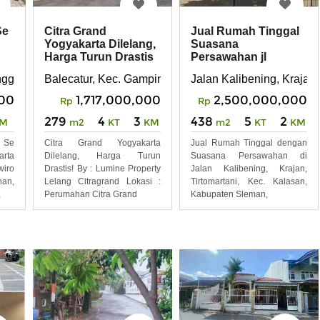
Se
Citra Grand
Jual Rumah Tinggal
Yogyakarta Dilelang,
Suasana
Harga Turun Drastis
Persawahan jl
Kalibening Kalasan
nggrahan, Sendangadi, Kec. Mlati, Kabupaten Sleman, Daerah
Balecatur, Kec. Gamping, Kabupaten Sleman, Daerah
Jalan Kalibening, Krajan
Yogyakarta
000
1,717,000,000
2,500,000,000
Rp
Rp
279
4
3
438
5
2
M
m2
KT
KM
m2
KT
KM
 Se
Citra Grand Yogyakarta
Jual Rumah Tinggal dengan
rta
Dilelang, Harga Turun
Suasana Persawahan di
wiro
Drastis! By : Lumine Property
Jalan Kalibening, Krajan,
an,
Lelang Citragrand Lokasi :
Tirtomartani, Kec. Kalasan,
,
Perumahan Citra Grand
Kabupaten Sleman,