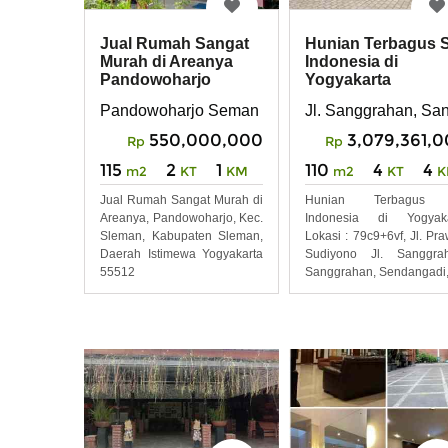
Jual Rumah Sangat
Hunian Terbagus 
Murah di Areanya
Indonesia di
Pandowoharjo
Yogyakarta
Seman Yogyakarta
Pandowoharjo Seman Yogyakarta
Jl. Sanggrahan, Sa
550,000,000
3,079,361,
Rp
Rp
115
2
1
110
4
4
m2
KT
KM
m2
KT
K
Jual Rumah Sangat Murah di
Hunian Terbagus
Areanya, Pandowoharjo, Kec.
Indonesia di Yogyaka
Sleman, Kabupaten Sleman,
Lokasi : 79c9+6vf, Jl. Pra
Daerah Istimewa Yogyakarta
Sudiyono Jl. Sanggrah
55512
Sanggrahan, Sendangadi