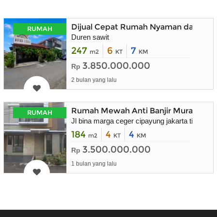
Dijual Cepat Rumah Nyaman dalam K
RUMAH
Duren sawit
247
6
7
m2
KT
KM
3.850.000.000
Rp
2 bulan yang lalu
Rumah Mewah Anti Banjir Murah
RUMAH
Jl bina marga ceger cipayung jakarta timur
184
4
4
m2
KT
KM
3.500.000.000
Rp
1 bulan yang lalu