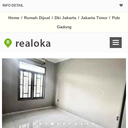
INFO DETAIL
CALCULATOR K
Home
/
Rumah Dijual
/
Dki Jakarta
/
Jakarta Timur
/
Pulo
Harga Rp 3.
Pinjaman (PIN) 70%
Gadung
% /th
O
Untuk hasil simulasi lai
pada kotak-kotak
Simpan Bun