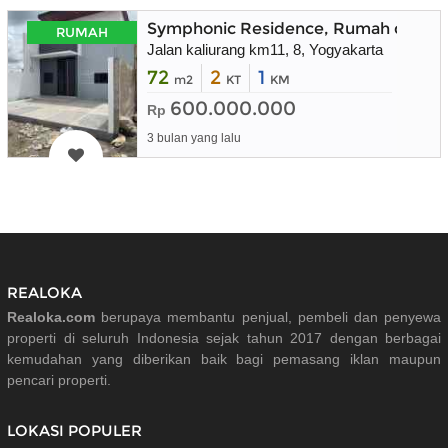
Symphonic Residence, Rumah dekat 
RUMAH
Jalan kaliurang km11, 8, Yogyakarta
72
2
1
m2
KT
KM
600.000.000
Rp
3 bulan yang lalu
REALOKA
Realoka.com
berupaya membantu penjual, pembeli dan penyewa
properti di seluruh Indonesia sejak tahun 2017 dengan berbagai
kemudahan yang diberikan baik bagi pemasang iklan maupun
pencari properti.
LOKASI POPULER