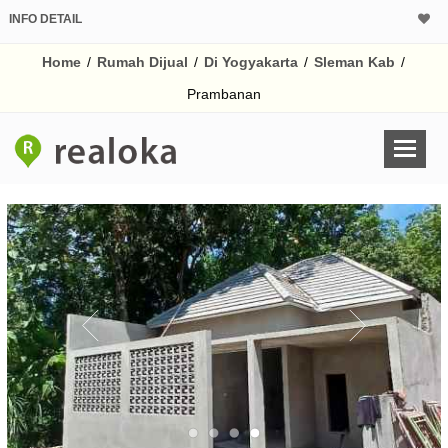
INFO DETAIL
CALCULATOR K
Home
/
Rumah Dijual
/
Di Yogyakarta
/
Sleman Kab
/
Harga Rp 4
Pinjaman (PIN) 70
Prambanan
% /th
O
Untuk hasil simulasi lai
pada kotak-kotak
Simpan Bun