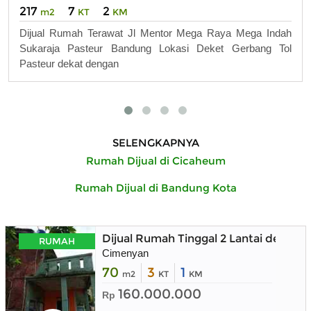
217
7
2
m2
KT
KM
Dijual Rumah Terawat Jl Mentor Mega Raya Mega Indah
Sukaraja Pasteur Bandung Lokasi Deket Gerbang Tol
Pasteur dekat dengan
SELENGKAPNYA
Rumah Dijual di Cicaheum
Rumah Dijual di Bandung Kota
Dijual Rumah Tinggal 2 Lantai denga
RUMAH
Cimenyan
70
3
1
m2
KT
KM
160.000.000
Rp