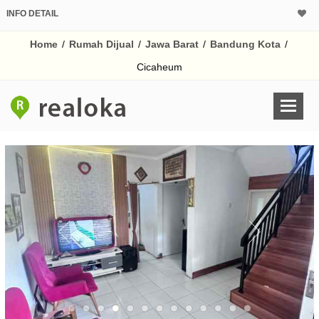
INFO DETAIL
CALCULATOR K
Home
/
Rumah Dijual
/
Jawa Barat
/
Bandung Kota
/
Harga Rp 1.
Pinjaman (PIN) 70
Cicaheum
% /th
O
Untuk hasil simulasi lai
pada kotak-kotak
Simpan Bun