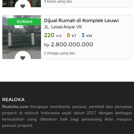
3 bulan yang lalu
Dijual Rumah di Komplek Leuwi Anya
RUMAH
JL. Leuwi Anyar VII
220
8
3
m2
KT
KM
2.800.000.000
Rp
2 minggu yang lalu
REALOKA
Realoka.com
berupaya membantu penjual, pembeli dan penyewa
properti di seluruh Indonesia sejak tahun 2017 dengan berbagai
kemudahan yang diberikan baik bagi pemasang iklan maupun
pencari properti.