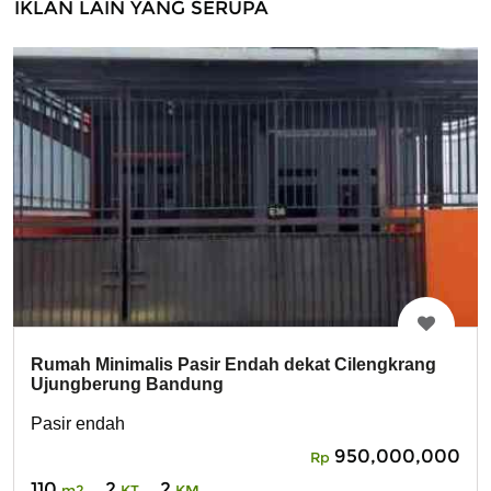
IKLAN LAIN YANG SERUPA
Rumah Minimalis Pasir Endah dekat Cilengkrang
Ujungberung Bandung
Pasir endah
950,000,000
Rp
110
2
2
m2
KT
KM