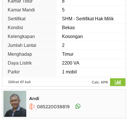
Kamar Tidur
8
Kamar Mandi
5
Sertifikat
SHM - Sertifikat Hak Milik
Kondisi
Bekas
Kelengkapan
Kosongan
Jumlah Lantai
2
Menghadap
Timur
Daya Listrik
2200 VA
Parkir
1 mobil
Dilihat 67 kali
Calc. KPR
Andi
085220038819