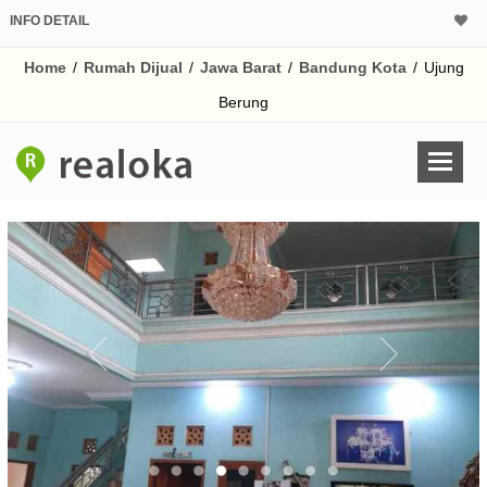
INFO DETAIL
CALCULATOR K
Home
/
Rumah Dijual
/
Jawa Barat
/
Bandung Kota
/
Ujung
Harga Rp 3.
Pinjaman (PIN) 70%
Berung
% /th
O
Untuk hasil simulasi lai
pada kotak-kotak
Simpan Bun