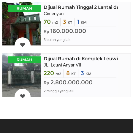
Dijual Rumah Tinggal 2 Lantai denga
RUMAH
Cimenyan
70
3
1
m2
KT
KM
160.000.000
Rp
3 bulan yang lalu
Dijual Rumah di Komplek Leuwi Anya
RUMAH
JL. Leuwi Anyar VII
220
8
3
m2
KT
KM
2.800.000.000
Rp
2 minggu yang lalu