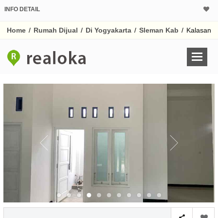
INFO DETAIL
CALCULATOR K
Home
/
Rumah Dijual
/
Di Yogyakarta
/
Sleman Kab
/
Kalasan
Harga Rp 7
Pinjaman (PIN) 70
% /th
O
Untuk hasil simulasi lai
pada kotak-kotak
Simpan Bun