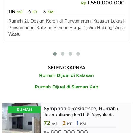
1,550,000,000
Rp
116
4
3
m2
KT
KM
Rumah 2lt Design Keren di Purwomartani Kalasan Lokasi:
Purwomartani Kalasan Sleman Harga: 1,55m Hubungi: Aulia
Wastu
SELENGKAPNYA
Rumah Dijual di Kalasan
Rumah Dijual di Sleman Kab
Symphonic Residence, Rumah dekat 
RUMAH
Jalan kaliurang km11, 8, Yogyakarta
72
2
1
m2
KT
KM
600.000.000
Rp