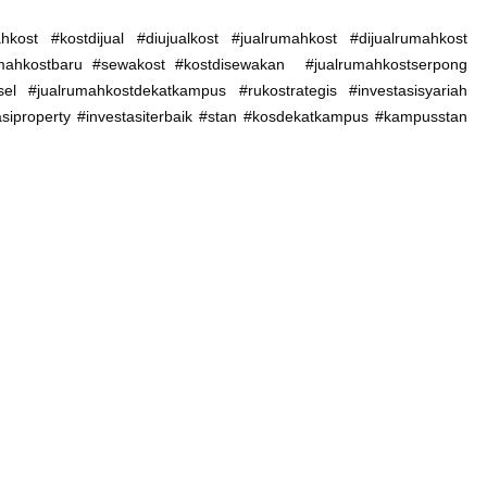
kost #kostdijual #diujualkost #jualrumahkost #dijualrumahkost
rumahkostbaru #sewakost #kostdisewakan #jualrumahkostserpong
sel #jualrumahkostdekatkampus #rukostrategis #investasisyariah
stasiproperty #investasiterbaik #stan #kosdekatkampus #kampusstan