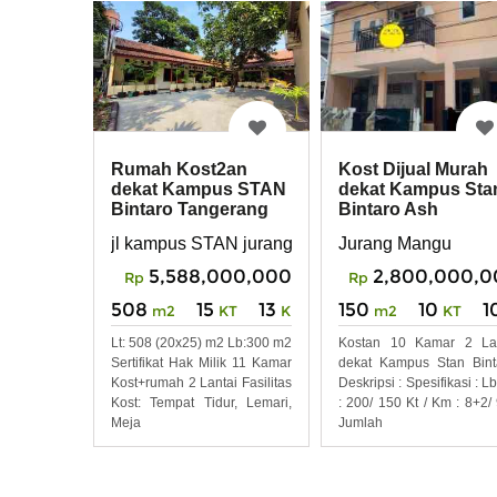
Rumah Kost2an
Kost Dijual Murah
dekat Kampus STAN
dekat Kampus Sta
Bintaro Tangerang
Bintaro Ash
Selatan
jl kampus STAN jurangmangu timur
Jurang Mangu
5,588,000,000
2,800,000,0
Rp
Rp
508
15
13
150
10
1
m2
KT
KM
m2
KT
Lt: 508 (20x25) m2 Lb:300 m2
Kostan 10 Kamar 2 Lan
Sertifikat Hak Milik 11 Kamar
dekat Kampus Stan Bint
Kost+rumah 2 Lantai Fasilitas
Deskripsi : Spesifikasi : Lb
Kost: Tempat Tidur, Lemari,
: 200/ 150 Kt / Km : 8+2/
Meja
Jumlah