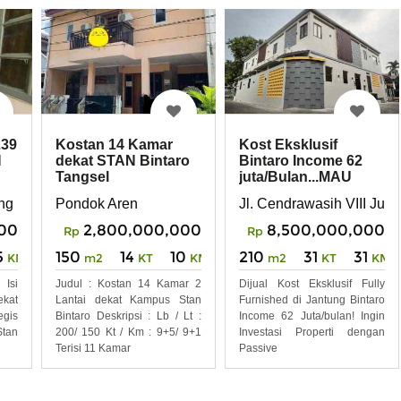
239
Kostan 14 Kamar
Kost Eksklusif
N
dekat STAN Bintaro
Bintaro Income 62
Tangsel
juta/Bulan...MAU
ang mangu Timur
Pondok Aren
Jl. Cendrawasih VIII Ju
000
2,800,000,000
8,500,000,000
Rp
Rp
5
150
14
10
210
31
31
KM
m2
KT
KM
m2
KT
KM
Isi
Judul : Kostan 14 Kamar 2
Dijual Kost Eksklusif Fully
ekat
Lantai dekat Kampus Stan
Furnished di Jantung Bintaro
egis
Bintaro Deskripsi : Lb / Lt :
Income 62 Juta/bulan! Ingin
tan
200/ 150 Kt / Km : 9+5/ 9+1
Investasi Properti dengan
Terisi 11 Kamar
Passive