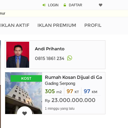
LOGIN
DAFTAR
mur
IKLAN AKTIF
IKLAN PREMIUM
PROFIL
Andi Prihanto
0815 1861 234
Rumah Kosan Dijual di Gading Serp
KOST
Gading Serpong
305
97
97
m2
KT
KM
23.000.000.000
Rp
1 minggu yang lalu