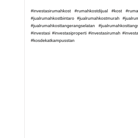
#investasirumahkost #rumahkostdijual #kost #rumah
#jualrumahkostbintaro #jualrumahkostmurah #jual
#jualrumahkosttangerangselatan #jualrumahkosttang
#investasi #investasiproperti #investasirumah #inve
#kosdekatkampusstan