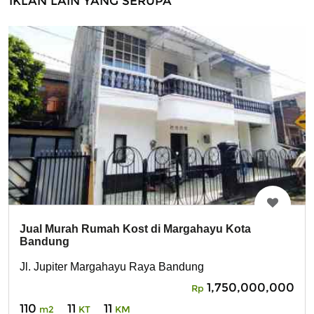
IKLAN LAIN YANG SERUPA
Jual Murah Rumah Kost di Margahayu Kota
Bandung
Jl. Jupiter Margahayu Raya Bandung
1,750,000,000
Rp
110
11
11
m2
KT
KM