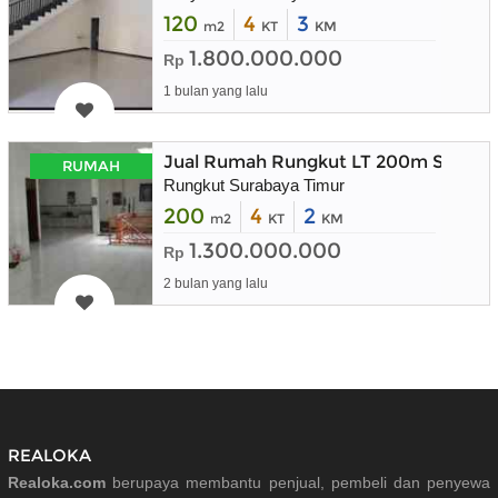
120
4
3
m2
KT
KM
1.800.000.000
Rp
1 bulan yang lalu
Jual Rumah Rungkut LT 200m Suraba
RUMAH
Rungkut Surabaya Timur
200
4
2
m2
KT
KM
1.300.000.000
Rp
2 bulan yang lalu
REALOKA
Realoka.com
berupaya membantu penjual, pembeli dan penyewa