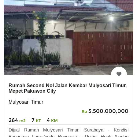
Rumah Second Nol Jalan Kembar Mulyosari Timur,
Mepet Pakuwon City
Mulyosari Timur
3,500,000,000
Rp
264
7
4
m2
KT
KM
Dijual Rumah Mulyosari Timur, Surabaya - Kondisi
Bangunan Lama/perlu Renovasi - Posisi Hook (hadap