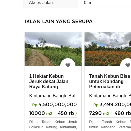
Akses Jalan
0 m
IKLAN LAIN YANG SERUPA
1 Hektar Kebun
Tanah Kebun Bisa
Jeruk dekat Jalan
untuk Kandang
Raya Katung
Peternakan di
Kintamani Bali
Kintamani Bali
Kintamani, Bangli, Bali
Kintamani, Bangli, B
4,500,000,000
3,499,200,
Rp
Rp
10000
450 rb
7290
480 rb
m2
/m2
m2
Dijual Tanah Kebun Jeruk
Dijual Tanah Kebun B
Lokasi di Katung, Kintamani,
untuk Kandang Peterna