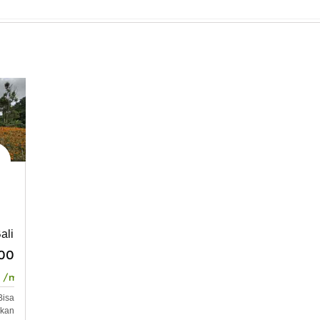
ali
000
/m2
isa
kan