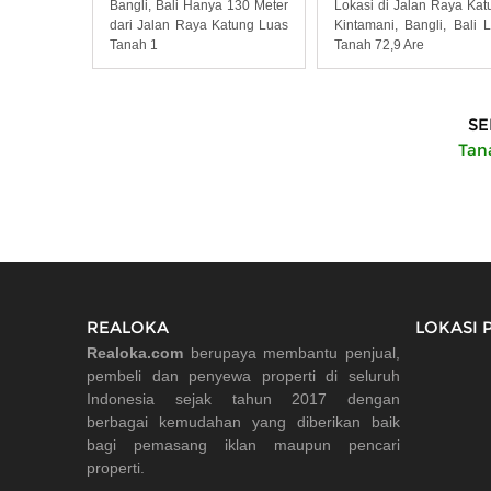
Bangli, Bali Hanya 130 Meter
Lokasi di Jalan Raya Kat
dari Jalan Raya Katung Luas
Kintamani, Bangli, Bali 
Tanah 1
Tanah 72,9 Are
SE
Tana
REALOKA
LOKASI 
Realoka.com
berupaya membantu penjual,
pembeli dan penyewa properti di seluruh
Indonesia sejak tahun 2017 dengan
berbagai kemudahan yang diberikan baik
bagi pemasang iklan maupun pencari
properti.