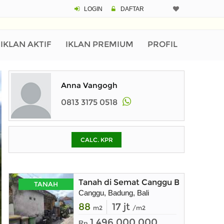
LOGIN
DAFTAR
CALCULATOR K
Harga
Pinjaman (PIN) 70%
IKLAN AKTIF
IKLAN PREMIUM
PROFIL
% /th
Anna Vangogh
0813 3175 0518
O
CALC. KPR
Untuk hasil simulasi lai
pada kotak-kotak
Simpan Bun
Tanah di Semat Canggu Bali Lingkung
TANAH
Canggu, Badung, Bali
88
17 jt
m2
/m2
1.496.000.000
Rp