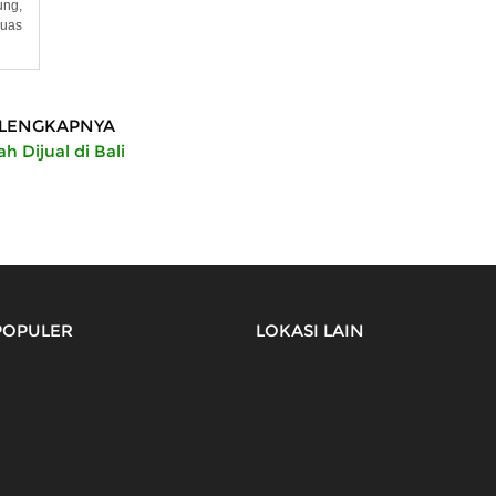
ung,
Luas
LENGKAPNYA
h Dijual di Bali
POPULER
LOKASI LAIN