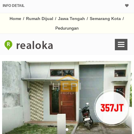
INFO DETAIL
CALCULATOR K
Home
/
Rumah Dijual
/
Jawa Tengah
/
Semarang Kota
/
Harga Rp 3
Pinjaman (PIN) 70
Pedurungan
% /th
O
Untuk hasil simulasi lai
pada kotak-kotak
Simpan Bun